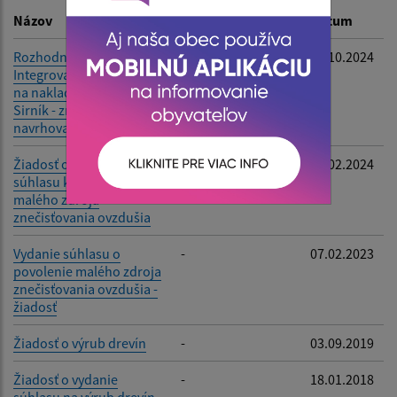
Názov
Popis
Dátum
Rozhodnutie -
-
02.10.2024
Integrované zariadenie
Filtrovať
Reset
na nakladenie s odpadmi
Sirník - zmena
navrhovanej činnosti
Žiadosť o vydanie
-
20.02.2024
súhlasu k užívaniu
malého zdroja
znečisťovania ovzdušia
Vydanie súhlasu o
-
07.02.2023
povolenie malého zdroja
znečisťovania ovzdušia -
žiadosť
Žiadosť o výrub drevín
-
03.09.2019
Žiadosť o vydanie
-
18.01.2018