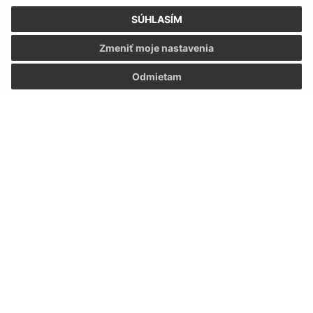
SÚHLASÍM
Zmeniť moje nastavenia
Odmietam
Informácie o stránke:
Vyhlásenie o prístupnosti
Autorské práva
Ochrana osobných údajov
Navigácia:
Vytlačiť aktuálnu stránku
Mapa stránok
Cookies