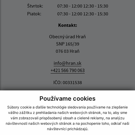
Štvrtok:
07:30 - 12:00 12:30 - 15:30
Piatok:
07:30 - 12:00 12:30 - 15:30
Kontakt:
Obecný úrad Hraň
SNP 165/39
076 03 Hraň
info@hran.sk
+421 566 790 063
IČO: 00331538
Používame cookies
Súbory cookie a ďalšie technológie sledovania používame na zlepšenie
vášho zážitku z prehliadania našich webových stránok, na to, aby sme
vám zobrazovali prispôsobený obsah a cielené reklamy, na analýzu
návštevnosti našich webových stránok a na pochopenie toho, odkiaľ naši
návštevníci prichádzajú.