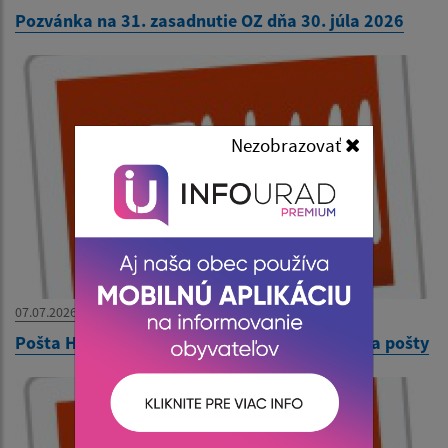
Pozvánka na 31. zasadnutie OZ dňa 30. júla 2026
Nezobrazovať
07.07.2026
Pošta Hraň - oznámenie dočasného zatvorenia pošty