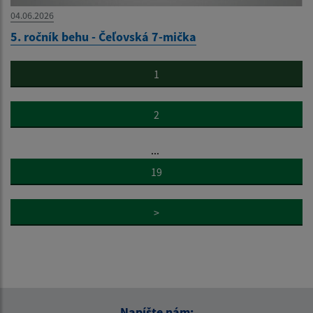
04.06.2026
5. ročník behu - Čeľovská 7-mička
1
2
...
19
>
Napíšte nám: