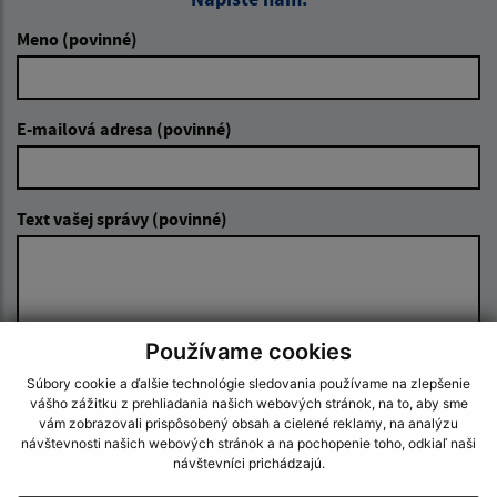
Meno (povinné)
E-mailová adresa (povinné)
Text vašej správy (povinné)
Používame cookies
Súbory cookie a ďalšie technológie sledovania používame na zlepšenie
Oboznámil som sa so
spracúvaním osobných
vášho zážitku z prehliadania našich webových stránok, na to, aby sme
údajov
vám zobrazovali prispôsobený obsah a cielené reklamy, na analýzu
návštevnosti našich webových stránok a na pochopenie toho, odkiaľ naši
návštevníci prichádzajú.
Google reCaptcha Response
Odoslať správu