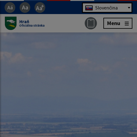
Jazyk
Slovenčina
Hraň
Menu
Oficiálna stránka