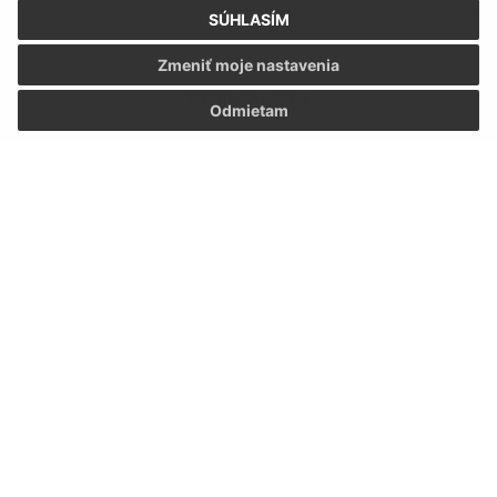
SÚHLASÍM
Zmeniť moje nastavenia
Úradné hodiny:
Odmietam
Deň:
Čas:
Pondelok:
07:30 - 12:00 12:30 - 15:30
Utorok:
07:30 - 12:00 12:30 - 15:30
Streda:
07:30 - 12:00 12:30 - 15:30
Štvrtok:
07:30 - 12:00 12:30 - 15:30
Piatok:
07:30 - 12:00 12:30 - 15:30
Kontakt:
Obecný úrad Hraň
SNP 165/39
076 03 Hraň
info@hran.sk
+421 566 790 063