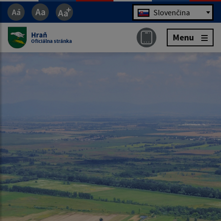
Jazyk
Slovenčina
Hraň
Menu
Oficiálna stránka