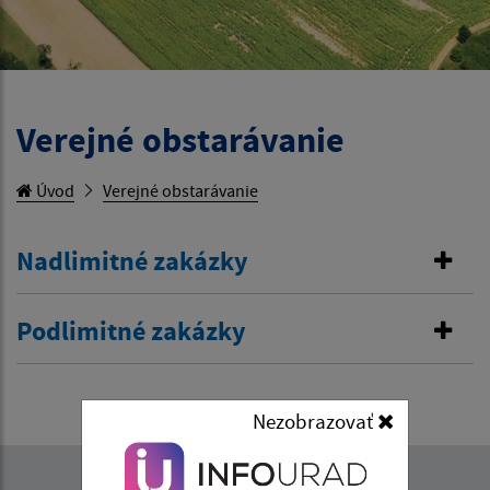
Verejné obstarávanie
Úvod
Verejné obstarávanie
Nadlimitné zakázky
Podlimitné zakázky
Nezobrazovať
Napíšte nám: