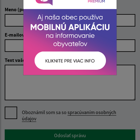
Meno (povinné)
E-mailová adresa (povinné)
Text vašej správy (povinné)
Oboznámil som sa so
spracúvaním osobných
údajov
Google reCaptcha Response
Odoslať správu