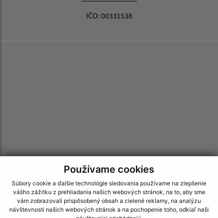
IČO: 00331538
Používame cookies
Súbory cookie a ďalšie technológie sledovania používame na zlepšenie
vášho zážitku z prehliadania našich webových stránok, na to, aby sme
Informácie o stránke:
vám zobrazovali prispôsobený obsah a cielené reklamy, na analýzu
návštevnosti našich webových stránok a na pochopenie toho, odkiaľ naši
Vyhlásenie o prístupnosti