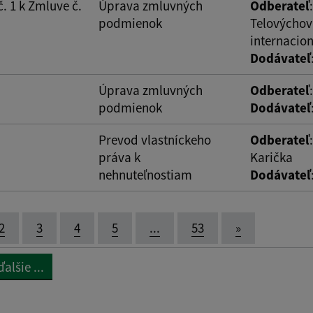
. 1 k Zmluve č.
Úprava zmluvných
Odberateľ
:
podmienok
Telovýchov
internacio
Dodávateľ
Úprava zmluvných
Odberateľ
podmienok
Dodávateľ
Prevod vlastníckeho
Odberateľ
práva k
Karička
nehnuteľnostiam
Dodávateľ
2
3
4
5
...
53
»
alšie ...