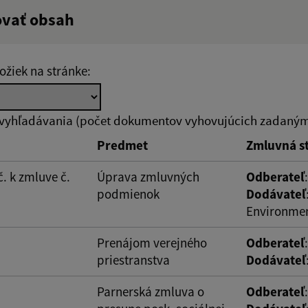
ovať obsah
ý výraz:
Hľadať v:
ožiek na stránke:
zverejnenia do:
Suma od:
 vyhľadávania (počet dokumentov vyhovujúcich zadaným 
Predmet
Zmluvná s
ovať
. k zmluve č.
Úprava zmluvných
Odberateľ
podmienok
Dodávateľ
Environmen
Prenájom verejného
Odberateľ
priestranstva
Dodávateľ
Parnerská zmluva o
Odberateľ