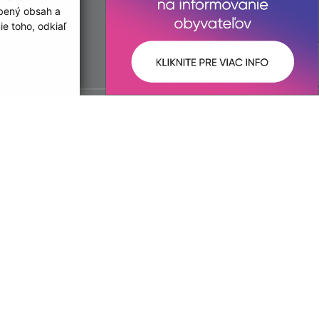
obený obsah a
e toho, odkiaľ