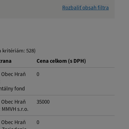
Rozbaliť obsah filtra
Dátum zverejnenia od:
Suma do:
kritériám: 528)
trana
Cena celkom (s DPH)
: Obec Hraň
0
:
tálny fond
: Obec Hraň
35000
: MMVH s.r.o.
: Obec Hraň
0