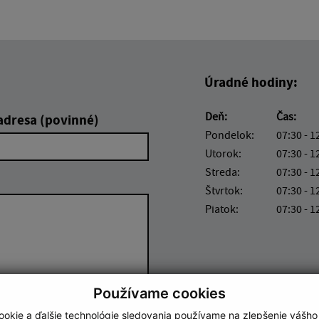
Úradné hodiny:
Deň:
Čas:
adresa (povinné)
Pondelok:
07:30 - 1
Utorok:
07:30 - 1
Streda:
07:30 - 1
Štvrtok:
07:30 - 1
Piatok:
07:30 - 1
Používame cookies
Google reCaptcha Response
okie a ďalšie technológie sledovania používame na zlepšenie vášho