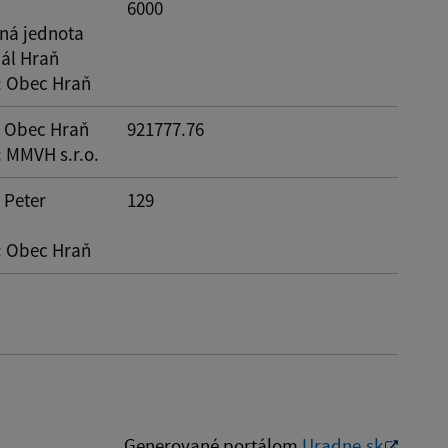
6000
ná jednota
nál Hraň
: Obec Hraň
: Obec Hraň
921777.76
: MMVH s.r.o.
: Peter
129
: Obec Hraň
Generované portálom
Uradne.sk