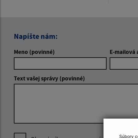
Napíšte nám:
Meno (povinné)
E-mailová 
Text vašej správy (povinné)
Súbory co