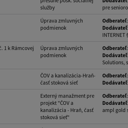
presune posk. sociálnej
Dodávateľ
služby
pre senior
Úprava zmluvných
Odberateľ
podmienok
Dodávateľ
INTERNET § 
č. 1 k Rámcovej
Úprava zmluvných
Odberateľ
podmienok
Dodávateľ
Solutions, s
ČOV a kanalizácia-Hraň-
Odberateľ
časť stoková sieť
Dodávateľ
Externý manažment pre
Odberateľ
projekt "ČOV a
Dodávateľ
kanalizácia - Hraň, časť
ampl gold s
stoková sieť"