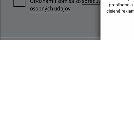
Oboznámil som sa so
spracúvaním
prehliadania
osobných údajov
cielené rekla