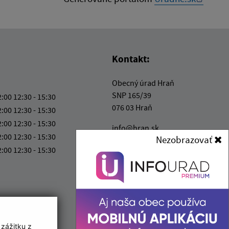
Kontakt:
Obecný úrad Hraň
SNP 165/39
2:00 12:30 - 15:30
076 03 Hraň
2:00 12:30 - 15:30
2:00 12:30 - 15:30
info@hran.sk
2:00 12:30 - 15:30
Nezobrazovať
+421 566 790 063
2:00 12:30 - 15:30
IČO: 00331538
 zážitku z