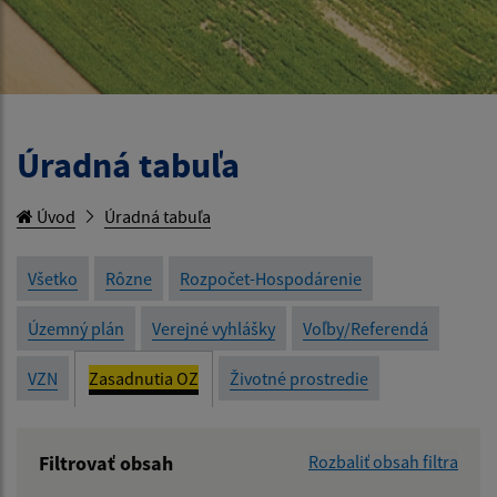
Úradná tabuľa
Úvod
Úradná tabuľa
Všetko
Rôzne
Rozpočet-Hospodárenie
Územný plán
Verejné vyhlášky
Voľby/Referendá
VZN
Zasadnutia OZ
Životné prostredie
Filtrovať obsah
Rozbaliť obsah filtra
Názov: