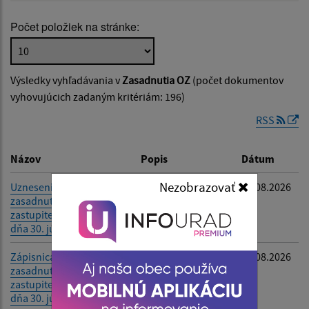
Počet položiek na stránke:
Popis:
Výsledky vyhľadávania v
Zasadnutia OZ
(počet dokumentov
Dátum zverejnenia od:
vyhovujúcich zadaným kritériám: 196)
RSS
Dátum zverejnenia do:
Názov
Popis
Dátum
Nezobrazovať
Uznesenia z 31.
-
05.08.2026
zasadnutia obecného
Filtrovať
Reset
zastupiteľstva konaného
dňa 30. júla 2026
Zápisnica z 31.
-
05.08.2026
zasadnutia obecného
zastupiteľstva konaného
dňa 30. júla 2026