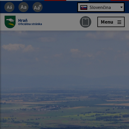
Jazyk
Slovenčina
Hraň
Menu
Oficiálna stránka