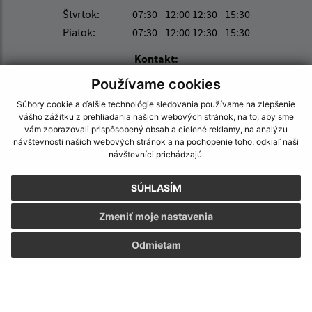
Štvrtok:
07:30 - 12:00 12:30 - 15:30
Piatok:
07:30 - 12:00 12:30 - 15:30
Kontakt:
Používame cookies
Obecný úrad Hraň
SNP 165/39
Súbory cookie a ďalšie technológie sledovania používame na zlepšenie
vášho zážitku z prehliadania našich webových stránok, na to, aby sme
076 03 Hraň
vám zobrazovali prispôsobený obsah a cielené reklamy, na analýzu
návštevnosti našich webových stránok a na pochopenie toho, odkiaľ naši
info@hran.sk
návštevníci prichádzajú.
+421 566 790 063
SÚHLASÍM
IČO: 00331538
Zmeniť moje nastavenia
Odmietam