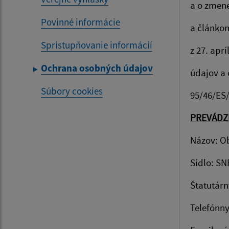
a o zmene
Povinné informácie
a článko
Sprístupňovanie informácií
z 27. apr
Ochrana osobných údajov
údajov a 
Súbory cookies
95/46/ES
PREVÁDZ
Názov: O
Sídlo: SN
Štatutárn
Telefónny