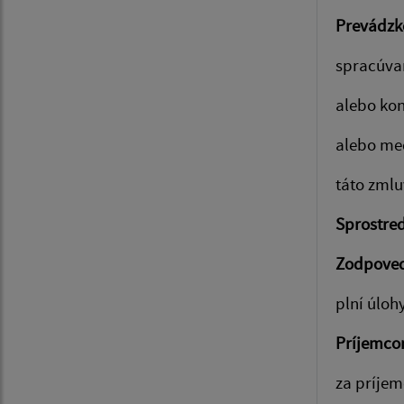
Prevádzk
spracúva
alebo ko
alebo med
táto zmlu
Sprostre
Zodpove
plní úlo
Príjemc
za príjem