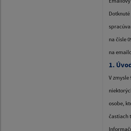
Emailový
Dotknuté
spracúva
na čísle 
na email
1. Úvo
V zmysle 
niektorýc
osobe, kt
častiach 
Informačn