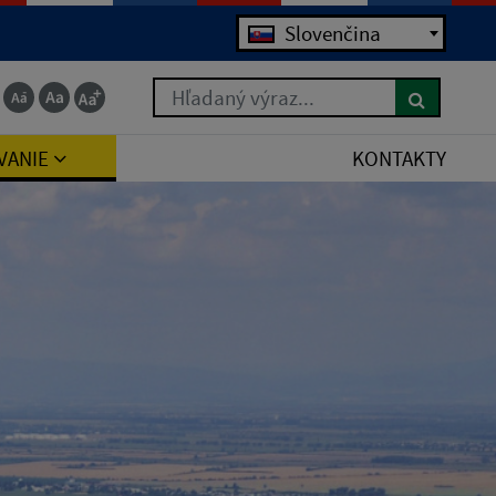
Jazyk
Slovenčina
Hľadaný výraz...
VANIE
KONTAKTY