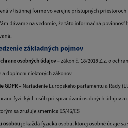
ená v listinnej forme vo verejne prístupných priestoroc
Vám dávame na vedomie, že táto informačná povinnosť 
ovaná.
edzenie základných pojmov
ochrane osobných údajov
– zákon č. 18/2018 Z.z. o ochr
e a doplnení niektorých zákonov
ie GDPR
– Nariadenie Európskeho parlamentu a Rady (EÚ)
hrane fyzických osôb pri spracúvaní osobných údajov a
torým sa zrušuje smernica 95/46/ES
u osobou
je každá fyzická osoba, ktorej osobné údaje sa