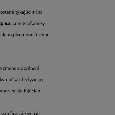
dosťami týkajúcimi sa
p a.s
., a to telefonicky
00, alebo písomnou formou
a o zmene a doplnení
kytnúť každej fyzickej
vané v nasledujúcich
vateľa a zároveň je