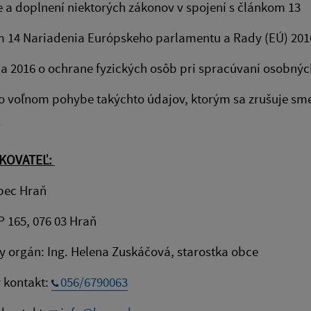
 a doplnení niektorých zákonov v spojení s článkom 13
m 14 Nariadenia Európskeho parlamentu a Rady (EÚ) 201
íla 2016 o ochrane fyzických osôb pri spracúvaní osobnýc
o voľnom pohybe takýchto údajov, ktorým sa zrušuje sm
/
KOVATEĽ:
bec Hraň
P 165, 076 03 Hraň
y orgán: Ing. Helena Zuskáčová, starostka obce
 kontakt:
056/6790063