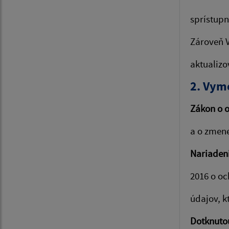
sprístupn
Zároveň 
aktualiz
2. Vym
Zákon o 
a o zmen
Nariaden
2016 o oc
údajov, k
Dotknuto