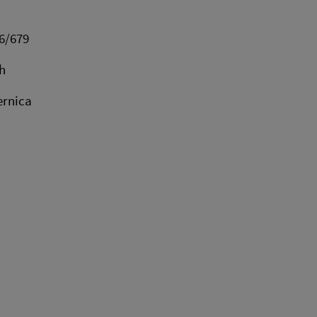
6/679
h
ernica