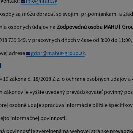
 kontakt:
info@hran.sk
 osoby sa môžu obracať so svojimi pripomienkami a žia
nia osobných údajov na
Zodpovednú osobu MAHUT Grou
0918 739 949, v pracovných dňoch v čase od 8:00 do 11:
ovej adrese
gdpr@mahut-group.sk
.
d
§ 19 zákona č. 18/2018 Z.z. o ochrane osobných údajov 
h zákonov je vyššie uvedený prevádzkovateľ povinný pos
orej osobné údaje spracúva informácie bližšie špecifiko
tejto informačnej povinnosti.
á povinnosť je zverejnená na webovej stránke prevádzko