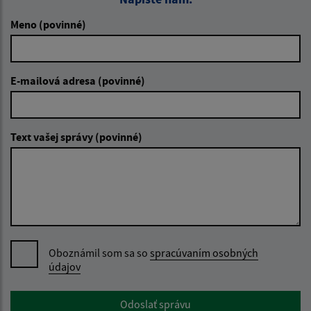
Meno (povinné)
E-mailová adresa (povinné)
Text vašej správy (povinné)
Oboznámil som sa so
spracúvaním osobných
údajov
Google reCaptcha Response
Odoslať správu