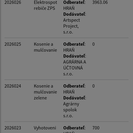
2026026
Elektrospot
Odberateľ
:
3963.06
rebiče ZPS
HRAŇ
Dodávateľ
:
Artspect
Project,
s.r.o.
2026025
Kosenie a
Odberateľ
:
0
mulčovanie
HRAŇ
Dodávateľ
:
AGRÁRNA A
ÚČTOVNÁ
s.r.o.
2026024
Kosenie a
Odberateľ
:
0
mulčovanie
HRAŇ
zelene
Dodávateľ
:
Agrárny
spolok
s.r.o.
2026023
Vyhotoveni
Odberateľ
:
700