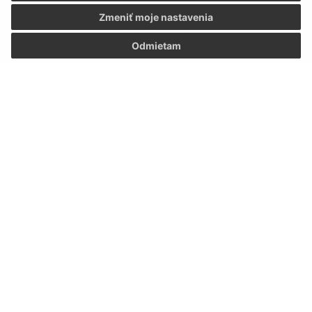
Zmeniť moje nastavenia
IČO: 00331538
Odmietam
Informácie o stránke: