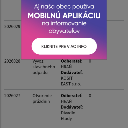
DHZ
Dodávateľ
:
SLOVPOL
SK s.r.o.
2026029
Prenájom
Odberateľ
:
468
atrakcií
HRAŇ
Dodávateľ
:
Monika
Štimová
2026028
Vývoz
Odberateľ
:
0
stavebného
HRAŇ
odpadu
Dodávateľ
:
KOSIT
EAST s.r.o.
2026027
Otvorenie
Odberateľ
:
0
prázdnin
HRAŇ
Dodávateľ
:
Divadlo
Etudy