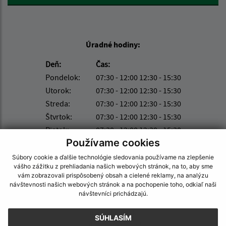
Úradné hodiny:
Deň:
Čas:
Pondelok:
07:30 - 12:00 12:30 - 15:30
Utorok:
07:30 - 12:00 12:30 - 15:30
Streda:
07:30 - 12:00 12:30 - 15:30
Štvrtok:
07:30 - 12:00 12:30 - 15:30
Piatok:
07:30 - 12:00 12:30 - 15:30
Používame cookies
Kontakt:
Súbory cookie a ďalšie technológie sledovania používame na zlepšenie
vášho zážitku z prehliadania našich webových stránok, na to, aby sme
Obecný úrad Hraň
vám zobrazovali prispôsobený obsah a cielené reklamy, na analýzu
SNP 165/39
návštevnosti našich webových stránok a na pochopenie toho, odkiaľ naši
076 03 Hraň
návštevníci prichádzajú.
info@hran.sk
SÚHLASÍM
+421 566 790 063