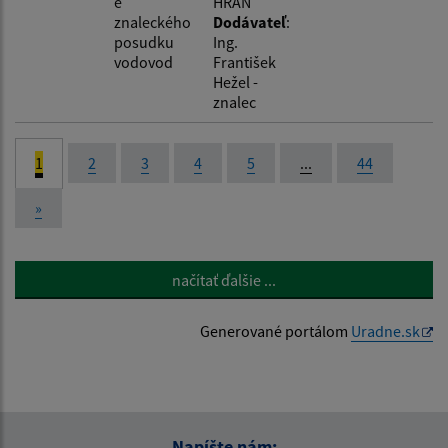
e
HRAŇ
znaleckého
Dodávateľ
:
posudku
Ing.
vodovod
František
Hežel -
znalec
1
2
3
4
5
...
44
»
načítať ďalšie ...
Generované portálom
Uradne.sk
Napíšte nám: