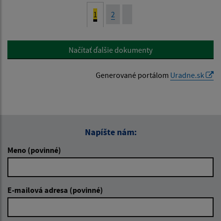
1
2
Načítať ďalšie dokumenty
Generované portálom
Uradne.sk
Napíšte nám:
Meno (povinné)
E-mailová adresa (povinné)