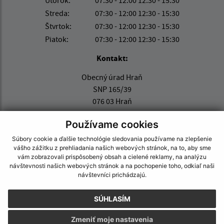
Utorok:
07:30 - 12:00 12:30 - 15:30
Streda:
07:30 - 12:00 12:30 - 15:30
Štvrtok:
07:30 - 12:00 12:30 - 15:30
Piatok:
07:30 - 12:00 12:30 - 15:30
Kontakt:
Obecný úrad Hraň
SNP 165/39
076 03 Hraň
info@hran.sk
Používame cookies
+421 566 790 063
Súbory cookie a ďalšie technológie sledovania používame na zlepšenie
vášho zážitku z prehliadania našich webových stránok, na to, aby sme
IČO: 00331538
vám zobrazovali prispôsobený obsah a cielené reklamy, na analýzu
návštevnosti našich webových stránok a na pochopenie toho, odkiaľ naši
návštevníci prichádzajú.
SÚHLASÍM
Zmeniť moje nastavenia