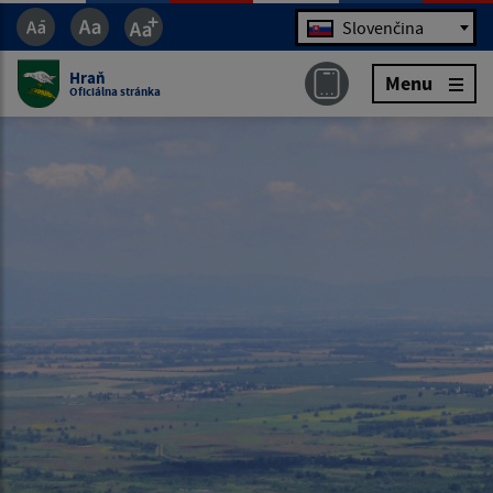
Jazyk
Slovenčina
Hraň
Menu
Oficiálna stránka