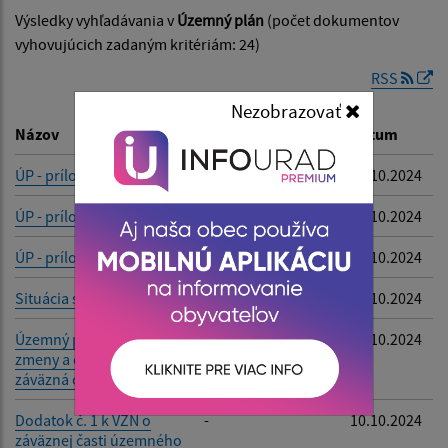
Výsledky vyhľadávania v
Územný plán
(počet dokumentov
Dátum zverejnenia od:
vyhovujúcich zadaným kritériám: 24)
RSS
Dátum zverejnenia do:
Nezobrazovať
Názov
Popis
Dátum
ÚP - príloha
-
10.10.2024
Filtrovať
Reset
ÚP - príloha
-
10.10.2024
ÚP - príloha
-
10.10.2024
Situácia stavby
-
10.10.2024
Územný plán obce Hraň -
-
10.10.2024
zmeny a doplnky č. 1 -
záväzná časť
Dodatok č. 1 k VZN o
-
10.10.2024
záväznej časti územného