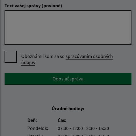
Text vašej správy (povinné)
Oboznámil som sa so
spracúvaním osobných
údajov
Google reCaptcha Response
Odoslať správu
Úradné hodiny:
Deň:
Čas:
Pondelok:
07:30 - 12:00 12:30 - 15:30