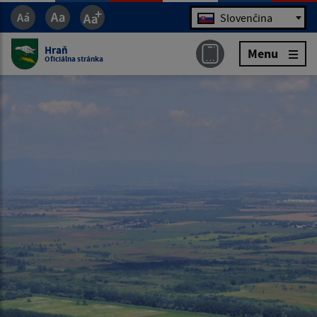
Jazyk
Slovenčina
Hraň
Menu
Oficiálna stránka