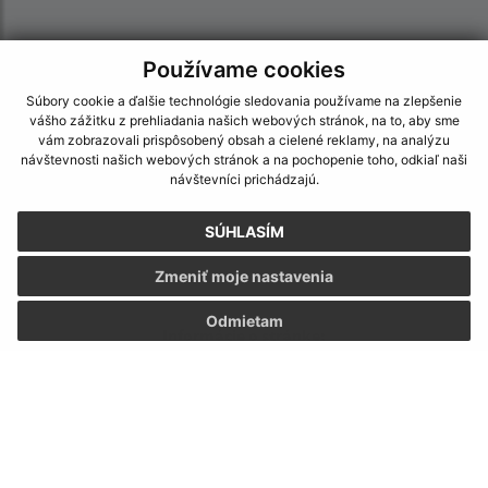
Používame cookies
Súbory cookie a ďalšie technológie sledovania používame na zlepšenie
vášho zážitku z prehliadania našich webových stránok, na to, aby sme
vám zobrazovali prispôsobený obsah a cielené reklamy, na analýzu
návštevnosti našich webových stránok a na pochopenie toho, odkiaľ naši
návštevníci prichádzajú.
SÚHLASÍM
Zmeniť moje nastavenia
Odmietam
Informácie o stránke:
Vyhlásenie o prístupnosti
Autorské práva
Ochrana osobných údajov
Navigácia: