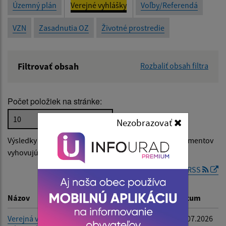
Územný plán
Verejné vyhlášky
Voľby/Referendá
VZN
Zasadnutia OZ
Životné prostredie
Filtrovať obsah
Rozbaliť obsah filtra
Názov:
Počet položiek na stránke:
Popis:
Nezobrazovať
Výsledky vyhľadávania v
Verejné vyhlášky
(počet dokumentov
Dátum zverejnenia od:
vyhovujúcich zadaným kritériám: 2)
RSS
Dátum zverejnenia do:
Názov
Popis
Dátum
Verejná vyhláška -
-
15.07.2026