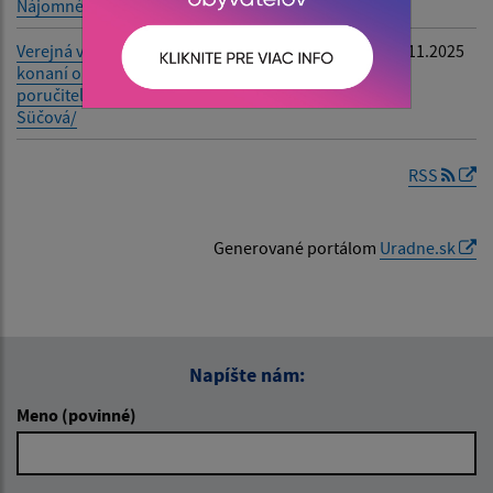
Nájomné byty Sirník
Filtrovať
Reset
Verejná vyhláška - v
-
26.11.2025
konaní o dedičstve po
poručiteľovi: /Alžbeta
Süčová/
RSS
Generované portálom
Uradne.sk
Napíšte nám:
Meno (povinné)