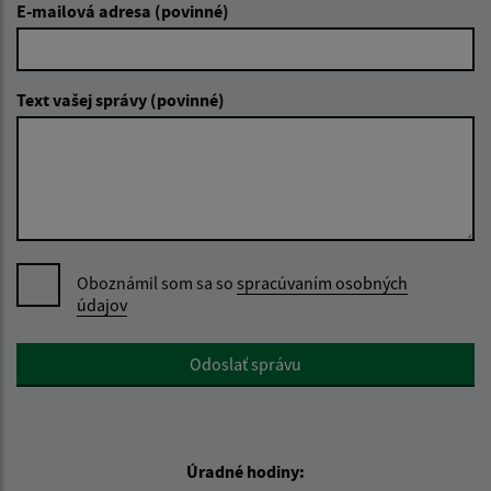
E-mailová adresa (povinné)
Text vašej správy (povinné)
Oboznámil som sa so
spracúvaním osobných
údajov
Google reCaptcha Response
Odoslať správu
Úradné hodiny: