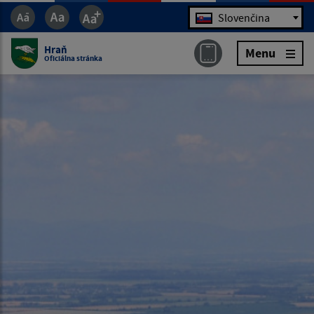
Jazyk
Slovenčina
Hraň
Menu
Oficiálna stránka