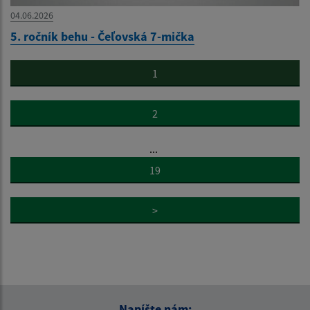
04.06.2026
5. ročník behu - Čeľovská 7-mička
1
2
...
19
>
Napíšte nám: