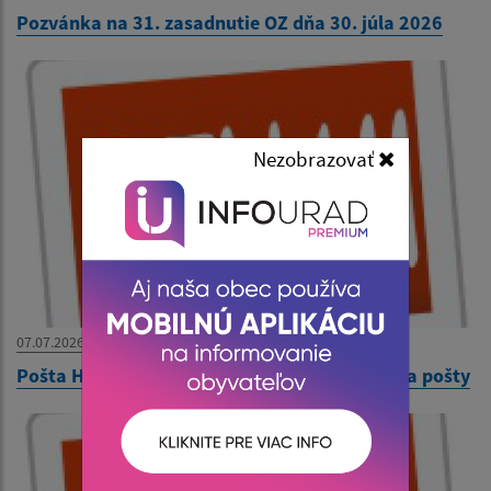
Pozvánka na 31. zasadnutie OZ dňa 30. júla 2026
Nezobrazovať
07.07.2026
Pošta Hraň - oznámenie dočasného zatvorenia pošty