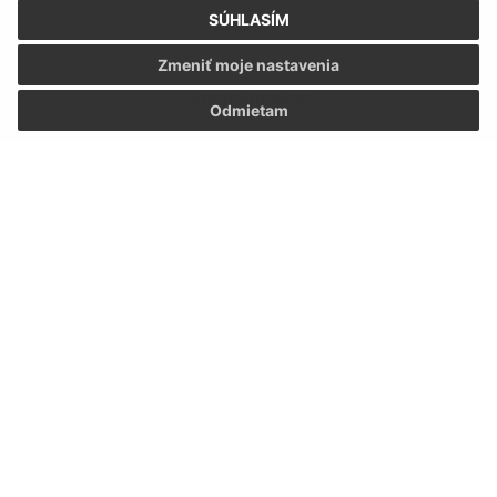
SÚHLASÍM
Zmeniť moje nastavenia
Úradné hodiny:
Odmietam
Deň:
Čas:
Pondelok:
07:30 - 12:00 12:30 - 15:30
Utorok:
07:30 - 12:00 12:30 - 15:30
Streda:
07:30 - 12:00 12:30 - 15:30
Štvrtok:
07:30 - 12:00 12:30 - 15:30
Piatok:
07:30 - 12:00 12:30 - 15:30
Kontakt:
Obecný úrad Hraň
SNP 165/39
076 03 Hraň
info@hran.sk
+421 566 790 063