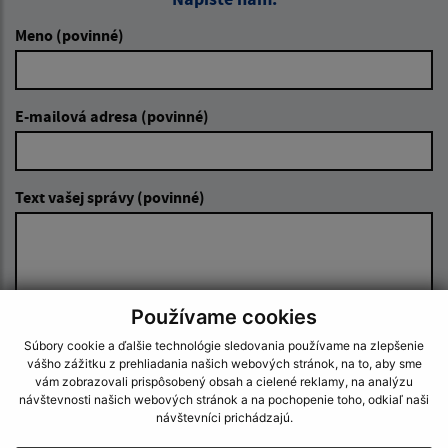
Meno (povinné)
E-mailová adresa (povinné)
Text vašej správy (povinné)
Používame cookies
Súbory cookie a ďalšie technológie sledovania používame na zlepšenie
Oboznámil som sa so
spracúvaním osobných
vášho zážitku z prehliadania našich webových stránok, na to, aby sme
údajov
vám zobrazovali prispôsobený obsah a cielené reklamy, na analýzu
návštevnosti našich webových stránok a na pochopenie toho, odkiaľ naši
návštevníci prichádzajú.
Google reCaptcha Response
Odoslať správu