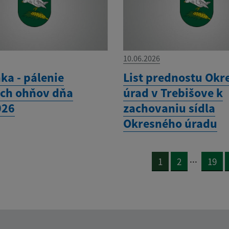
10.06.2026
ka - pálenie
List prednostu Okr
ch ohňov dňa
úrad v Trebišove k
026
zachovaniu sídla
Okresného úradu
...
1
2
19