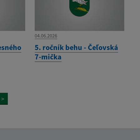
04.06.2026
esného
5. ročník behu - Čeľovská
7-mička
>