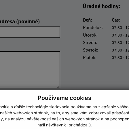
Úradné hodiny:
Deň:
Čas:
adresa (povinné)
Pondelok:
07:30 - 1
Utorok:
07:30 - 1
Streda:
07:30 - 1
Štvrtok:
07:30 - 1
Piatok:
07:30 - 1
Používame cookies
Google reCaptcha Response
Odoslať správu
okie a ďalšie technológie sledovania používame na zlepšenie vášho
 našich webových stránok, na to, aby sme vám zobrazovali prispôs
my, na analýzu návštevnosti našich webových stránok a na pochopeni
naši návštevníci prichádzajú.