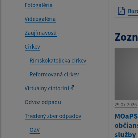
Fotogaléria
Bur
Videogaléria
Zaujímavosti
Zozn
Cirkev
Rímskokatolícka cirkev
Reformovaná cirkev
Virtuálny cintorín
Odvoz odpadu
29.07.2026
MOaPS 
Triedený zber odpadov
občian
OZV
služby 