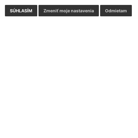
SÚHLASÍM
Zmeniť moje nastavenia
Odmietam
Rýchle odkazy:
Aktualiz
nku
Naša obec
05.08.2026 