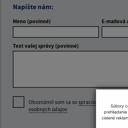
Napíšte nám:
Meno (povinné)
E-mailová 
Text vašej správy (povinné)
Oboznámil som sa so
spracúvaním
Súbory co
osobných údajov
prehliadania
cielené rekla