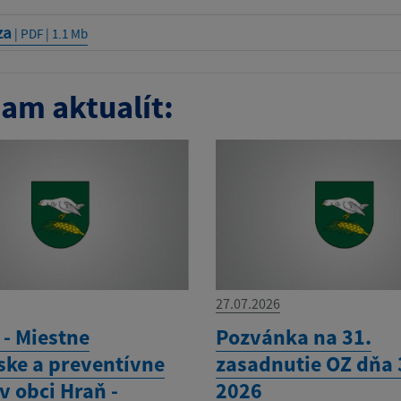
za
| PDF | 1.1 Mb
am aktualít:
27.07.2026
- Miestne
Pozvánka na 31.
ske a preventívne
zasadnutie OZ dňa 3
v obci Hraň -
2026