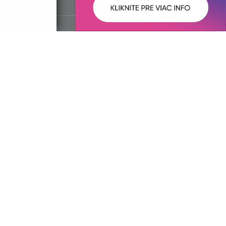
ované:
Správca obsahu:
13:04 hod.
Správca obsahu je Obec Hraň.