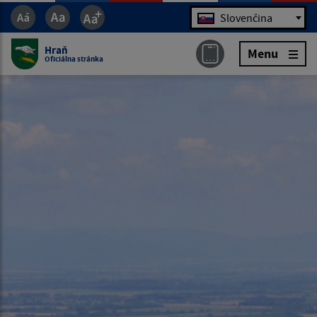
Jazyk
Slovenčina
Hraň
Menu
Oficiálna stránka