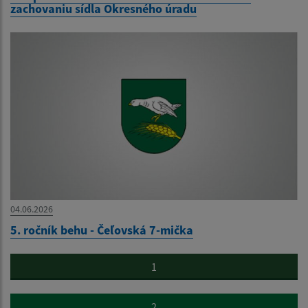
zachovaniu sídla Okresného úradu
04.06.2026
5. ročník behu - Čeľovská 7-mička
1
2