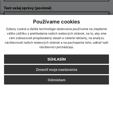
Text vašej správy (povinné)
Používame cookies
Súbory cookie a ďalšie technológie sledovania používame na zlepšenie
vášho zážitku z prehliadania našich webových stránok, na to, aby sme
vám zobrazovali prispôsobený obsah a cielené reklamy, na analýzu
návštevnosti našich webových stránok a na pochopenie toho, odkiaľ naši
návštevníci prichádzajú.
Oboznámil som sa so
spracúvaním osobných
údajov
SÚHLASÍM
Google reCaptcha Response
Odoslať správu
Zmeniť moje nastavenia
Odmietam
Úradné hodiny:
Deň:
Čas:
Pondelok:
07:30 - 12:00 12:30 - 15:30