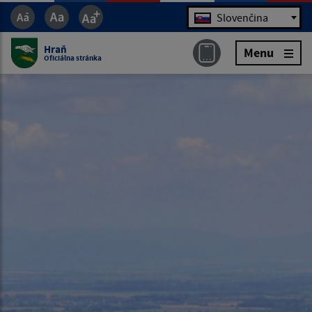
Jazyk
Slovenčina
Hraň
Menu
Oficiálna stránka