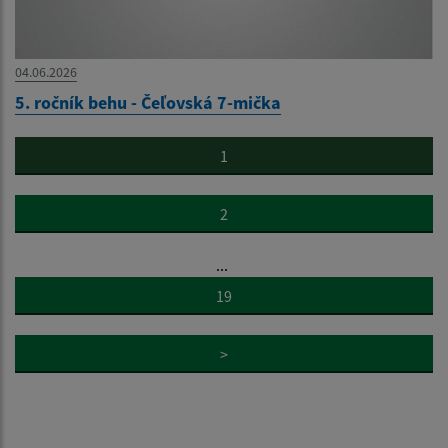
04.06.2026
5. ročník behu - Čeľovská 7-mička
1
2
...
19
>