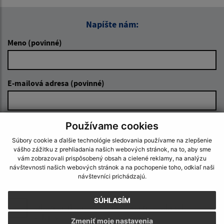
Napíšte nám:
Meno (povinné)
E-mailová adresa (povinné)
Text vašej správy (povinné)
Používame cookies
Súbory cookie a ďalšie technológie sledovania používame na zlepšenie
vášho zážitku z prehliadania našich webových stránok, na to, aby sme
vám zobrazovali prispôsobený obsah a cielené reklamy, na analýzu
návštevnosti našich webových stránok a na pochopenie toho, odkiaľ naši
návštevníci prichádzajú.
SÚHLASÍM
Oboznámil som sa so
spracúvaním osobných
údajov
Zmeniť moje nastavenia