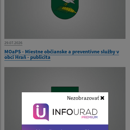
29.07.2026
MOaPS - Miestne občianske a preventívne služby v
obci Hraň - publicita
Nezobrazovať