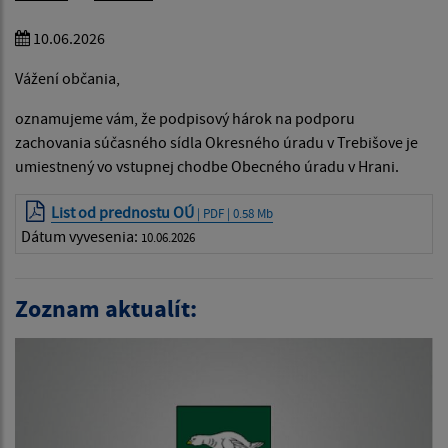
10.06.2026
Vážení občania,
oznamujeme vám, že podpisový hárok na podporu
zachovania súčasného sídla Okresného úradu v Trebišove je
umiestnený vo vstupnej chodbe Obecného úradu v Hrani.
List od prednostu OÚ
| PDF | 0.58 Mb
Dátum vyvesenia:
10.06.2026
Zoznam aktualít: