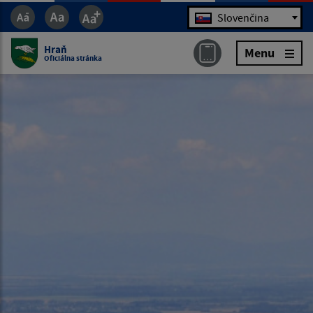
Jazyk
Slovenčina
Hraň
Menu
Oficiálna stránka