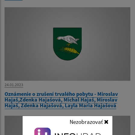
24.01.2023
Oznámenie o zrušení trvalého pobytu - Miroslav
Hajaš,Zdenka Hajašová, Michal Hajaš, Miroslav
Hajaš, Zdenka Hajašová, Layla Maria Hajašová
Nezobrazovať