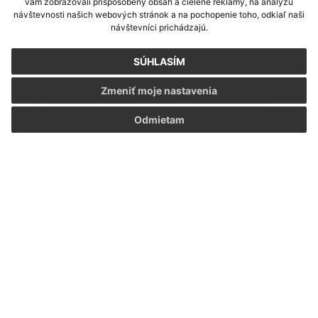
vám zobrazovali prispôsobený obsah a cielené reklamy, na analýzu
návštevnosti našich webových stránok a na pochopenie toho, odkiaľ naši
návštevníci prichádzajú.
SÚHLASÍM
Zmeniť moje nastavenia
Oboznámil som sa so
spracúvaním osobných
údajov
Odmietam
Google reCaptcha Response
Odoslať správu
Úradné hodiny:
Deň:
Čas:
Pondelok:
07:30 - 12:00 12:30 - 15:30
Utorok:
07:30 - 12:00 12:30 - 15:30
Streda:
07:30 - 12:00 12:30 - 15:30