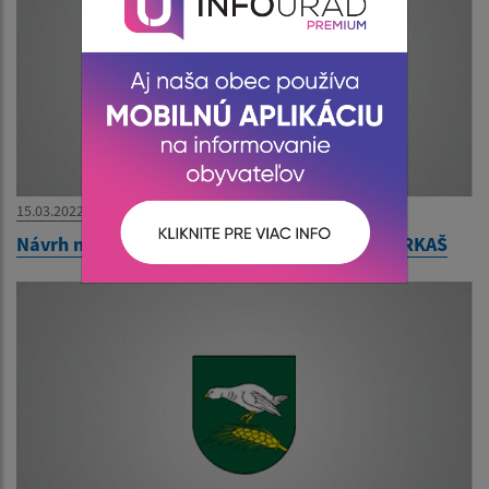
15.03.2022
Návrh na zrušenie trvalého pobytu - Milan FARKAŠ