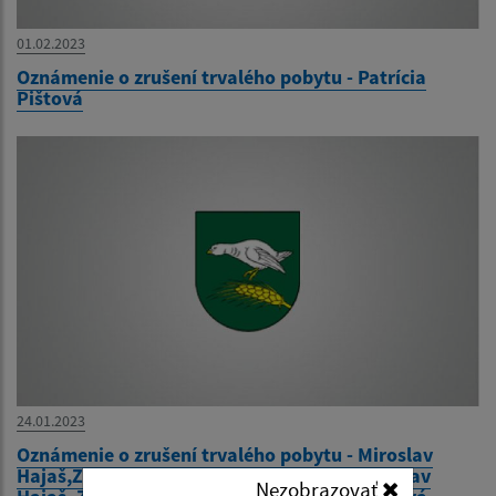
01.02.2023
Oznámenie o zrušení trvalého pobytu - Patrícia
Pištová
24.01.2023
Oznámenie o zrušení trvalého pobytu - Miroslav
Hajaš,Zdenka Hajašová, Michal Hajaš, Miroslav
Nezobrazovať