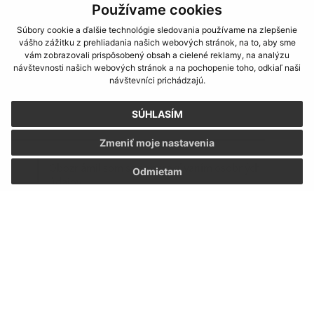
Používame cookies
Súbory cookie a ďalšie technológie sledovania používame na zlepšenie
vášho zážitku z prehliadania našich webových stránok, na to, aby sme
Text vašej správy (povinné)
vám zobrazovali prispôsobený obsah a cielené reklamy, na analýzu
návštevnosti našich webových stránok a na pochopenie toho, odkiaľ naši
návštevníci prichádzajú.
SÚHLASÍM
Zmeniť moje nastavenia
Oboznámil som sa so
spracúvaním osobných
Odmietam
údajov
Google reCaptcha Response
Odoslať správu
Úradné hodiny: