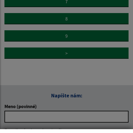
7
8
9
>
Napíšte nám:
Meno (povinné)
E-mailová adresa (povinné)