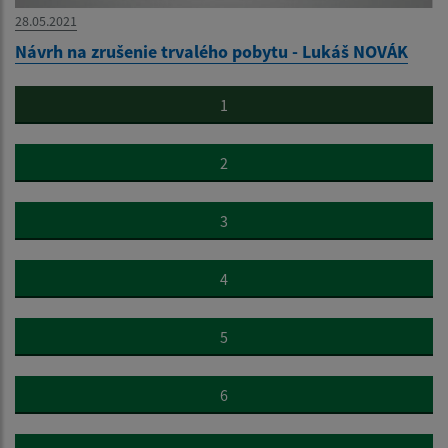
28.05.2021
Návrh na zrušenie trvalého pobytu - Lukáš NOVÁK
1
2
3
4
5
6