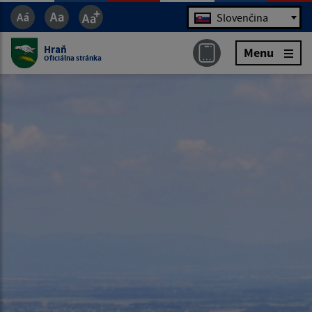
Jazyk
Slovenčina
Hraň
Menu
Oficiálna stránka