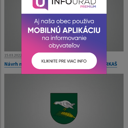
15.03.2022
Návrh na zrušenie trvalého pobytu - Milan FARKAŠ