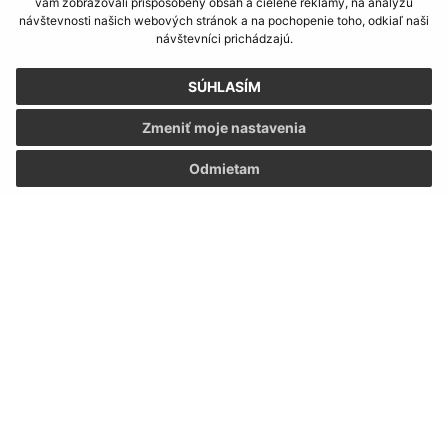
vám zobrazovali prispôsobený obsah a cielené reklamy, na analýzu
návštevnosti našich webových stránok a na pochopenie toho, odkiaľ naši
návštevníci prichádzajú.
SÚHLASÍM
Zmeniť moje nastavenia
Oboznámil som sa so
spracúvaním osobných
údajov
Odmietam
Google reCaptcha Response
Odoslať správu
Úradné hodiny:
Deň:
Čas:
Pondelok:
07:30 - 12:00 12:30 - 15:30
Utorok:
07:30 - 12:00 12:30 - 15:30
Streda:
07:30 - 12:00 12:30 - 15:30