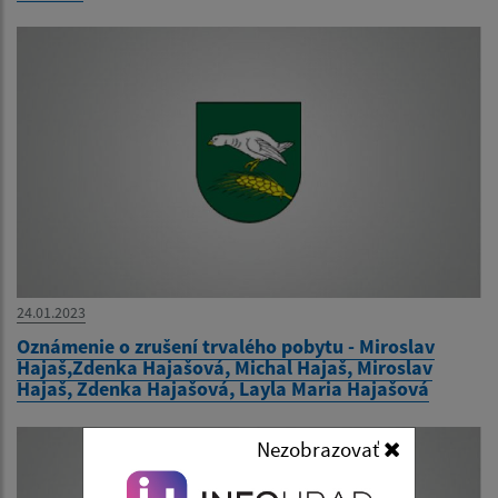
24.01.2023
Oznámenie o zrušení trvalého pobytu - Miroslav
Hajaš,Zdenka Hajašová, Michal Hajaš, Miroslav
Hajaš, Zdenka Hajašová, Layla Maria Hajašová
Nezobrazovať