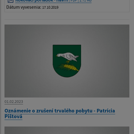
| PDF | 2.71 Mb
Dátum vyvesenia:
17.10.2019
01.02.2023
Oznámenie o zrušení trvalého pobytu - Patrícia
Pištová