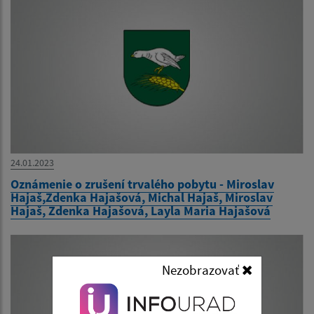
24.01.2023
Oznámenie o zrušení trvalého pobytu - Miroslav
Hajaš,Zdenka Hajašová, Michal Hajaš, Miroslav
Hajaš, Zdenka Hajašová, Layla Maria Hajašová
Nezobrazovať