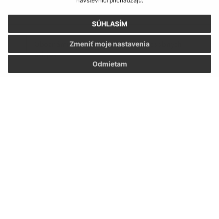
návštevníci prichádzajú.
SÚHLASÍM
Oboznámil som sa so
spracúvaním osobných
Zmeniť moje nastavenia
údajov
Odmietam
Google reCaptcha Response
Odoslať správu
Úradné hodiny:
Deň:
Čas:
Pondelok:
07:30 - 12:00 12:30 - 15:30
Utorok:
07:30 - 12:00 12:30 - 15:30
Streda:
07:30 - 12:00 12:30 - 15:30
Štvrtok:
07:30 - 12:00 12:30 - 15:30
Piatok:
07:30 - 12:00 12:30 - 15:30