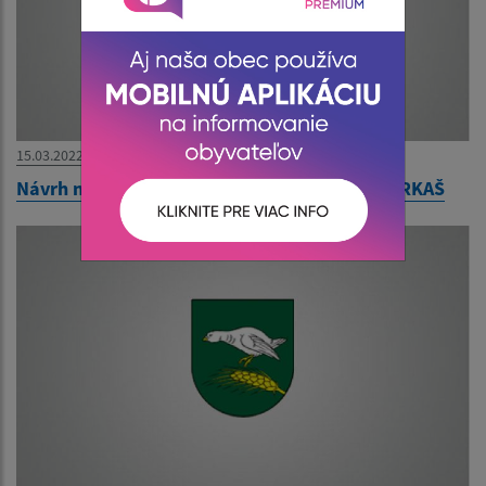
15.03.2022
Návrh na zrušenie trvalého pobytu - Milan FARKAŠ