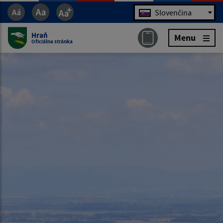
Jazyk
Slovenčina
Hraň
Menu
Oficiálna stránka