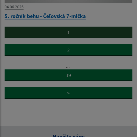
04.06.2026
5. ročník behu - Čeľovská 7-mička
1
2
...
19
>
Napíšte nám: