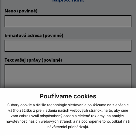
Meno (povinné)
E-mailová adresa (povinné)
Text vašej správy (povinné)
Používame cookies
Súbory cookie a ďalšie technológie sledovania používame na zlepšenie
Oboznámil som sa so
spracúvaním osobných
vášho zážitku z prehliadania našich webových stránok, na to, aby sme
údajov
vám zobrazovali prispôsobený obsah a cielené reklamy, na analýzu
návštevnosti našich webových stránok a na pochopenie toho, odkiaľ naši
návštevníci prichádzajú.
Google reCaptcha Response
Odoslať správu