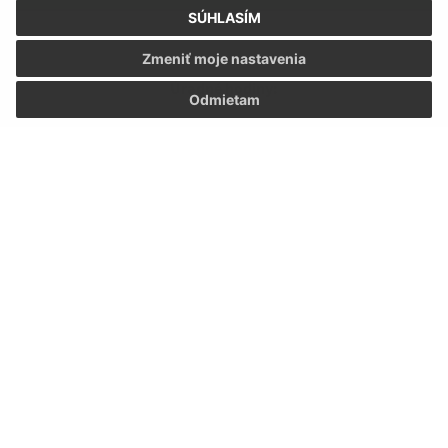
SÚHLASÍM
Zmeniť moje nastavenia
Úradné hodiny:
Odmietam
Deň:
Čas:
Pondelok:
07:30 - 12:00 12:30 - 15:30
Utorok:
07:30 - 12:00 12:30 - 15:30
Streda:
07:30 - 12:00 12:30 - 15:30
Štvrtok:
07:30 - 12:00 12:30 - 15:30
Piatok:
07:30 - 12:00 12:30 - 15:30
Kontakt:
Obecný úrad Hraň
SNP 165/39
076 03 Hraň
info@hran.sk
+421 566 790 063