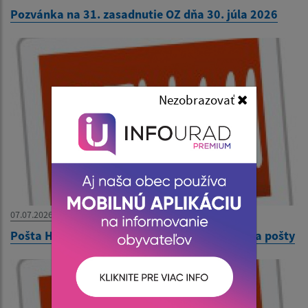
Pozvánka na 31. zasadnutie OZ dňa 30. júla 2026
Nezobrazovať
07.07.2026
Pošta Hraň - oznámenie dočasného zatvorenia pošty