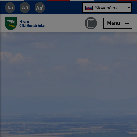
Jazyk
Slovenčina
Hraň
Menu
Oficiálna stránka