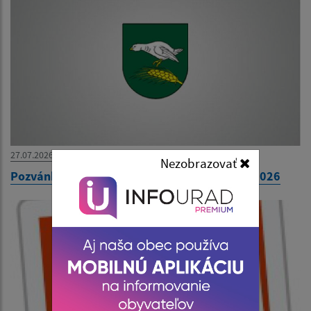
27.07.2026
Nezobrazovať
Pozvánka na 31. zasadnutie OZ dňa 30. júla 2026