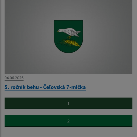
04.06.2026
5. ročník behu - Čeľovská 7-mička
1
2
...