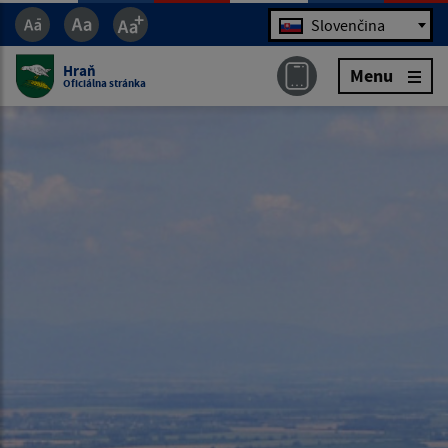
Jazyk
Slovenčina
Hraň
Menu
Oficiálna stránka