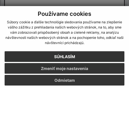
Používame cookies
Súbory cookie a ďalšie technológie sledovania používame na zlepšenie
vášho zážitku z prehliadania našich webových stránok, na to, aby sme
vám zobrazovali prispôsobený obsah a cielené reklamy, na analýzu
návštevnosti našich webových stránok a na pochopenie toho, odkiaľ naši
Oboznámil som sa so
spracúvaním osobných
návštevníci prichádzajú.
údajov
SÚHLASÍM
Google reCaptcha Response
Odoslať správu
Zmeniť moje nastavenia
Odmietam
Úradné hodiny:
Deň:
Čas:
Pondelok:
07:30 - 12:00 12:30 - 15:30
Utorok:
07:30 - 12:00 12:30 - 15:30
Streda:
07:30 - 12:00 12:30 - 15:30