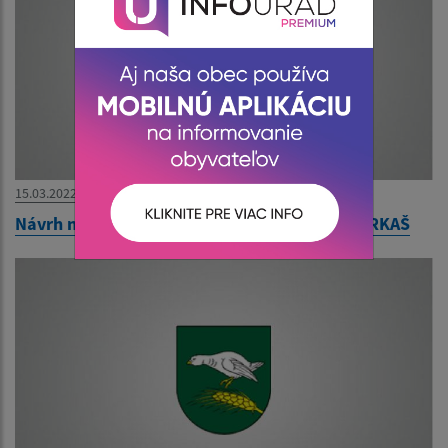
15.03.2022
Návrh na zrušenie trvalého pobytu - Milan FARKAŠ