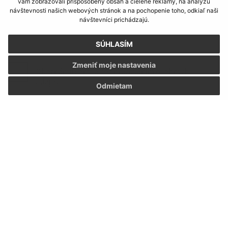
vám zobrazovali prispôsobený obsah a cielené reklamy, na analýzu
návštevnosti našich webových stránok a na pochopenie toho, odkiaľ naši
návštevníci prichádzajú.
SÚHLASÍM
Zmeniť moje nastavenia
Oboznámil som sa so
spracúvaním osobných
údajov
Odmietam
Google reCaptcha Response
Odoslať správu
Úradné hodiny:
Deň:
Čas:
Pondelok:
07:30 - 12:00 12:30 - 15:30
Utorok:
07:30 - 12:00 12:30 - 15:30
Streda:
07:30 - 12:00 12:30 - 15:30