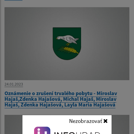
24.01.2023
Oznámenie o zrušení trvalého pobytu - Miroslav
Hajaš,Zdenka Hajašová, Michal Hajaš, Miroslav
Hajaš, Zdenka Hajašová, Layla Maria Hajašová
Nezobrazovať