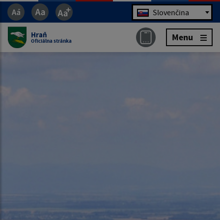
Jazyk
Slovenčina
Hraň
Menu
Oficiálna stránka