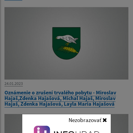
24.01.2023
Oznámenie o zrušení trvalého pobytu - Miroslav
Hajaš,Zdenka Hajašová, Michal Hajaš, Miroslav
Hajaš, Zdenka Hajašová, Layla Maria Hajašová
Nezobrazovať