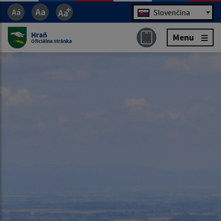
Jazyk
Slovenčina
Hraň
Menu
Oficiálna stránka