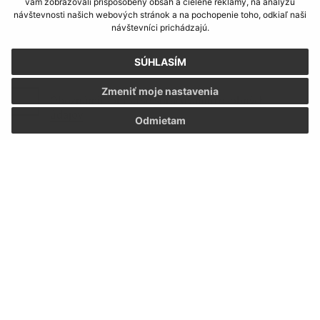
vám zobrazovali prispôsobený obsah a cielené reklamy, na analýzu
návštevnosti našich webových stránok a na pochopenie toho, odkiaľ naši
návštevníci prichádzajú.
SÚHLASÍM
Zmeniť moje nastavenia
Oboznámil som sa so
spracúvaním osobných
údajov
Odmietam
Google reCaptcha Response
Odoslať správu
Úradné hodiny:
Deň:
Čas:
Pondelok:
07:30 - 12:00 12:30 - 15:30
Utorok:
07:30 - 12:00 12:30 - 15:30
Streda:
07:30 - 12:00 12:30 - 15:30