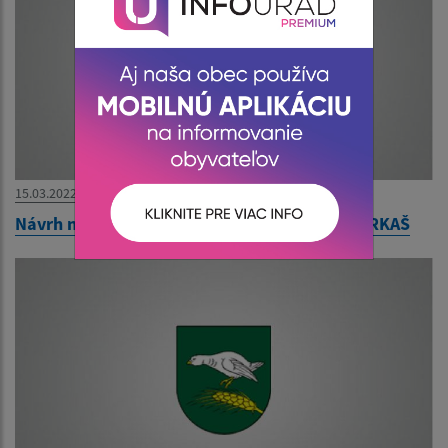
15.03.2022
Návrh na zrušenie trvalého pobytu - Milan FARKAŠ