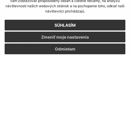
vám zobrazovali prispôsobený obsah a cielené reklamy, na analýzu
návštevnosti našich webových stránok a na pochopenie toho, odkiaľ naši
návštevníci prichádzajú.
SÚHLASÍM
Zmeniť moje nastavenia
Oboznámil som sa so
spracúvaním osobných
údajov
Odmietam
Google reCaptcha Response
Odoslať správu
Úradné hodiny:
Deň:
Čas:
Pondelok:
07:30 - 12:00 12:30 - 15:30
Utorok:
07:30 - 12:00 12:30 - 15:30
Streda:
07:30 - 12:00 12:30 - 15:30