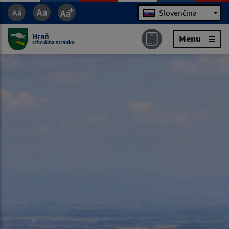
Jazyk
Slovenčina
Hraň
Menu
Oficiálna stránka