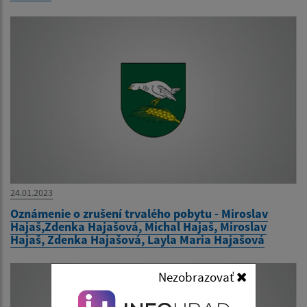
24.01.2023
Oznámenie o zrušení trvalého pobytu - Miroslav
Hajaš,Zdenka Hajašová, Michal Hajaš, Miroslav
Hajaš, Zdenka Hajašová, Layla Maria Hajašová
Nezobrazovať