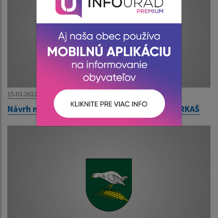
15.03.2022
Návrh na zrušenie trvalého pobytu - Milan FARKAŠ