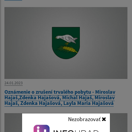
24.01.2023
Oznámenie o zrušení trvalého pobytu - Miroslav
Hajaš,Zdenka Hajašová, Michal Hajaš, Miroslav
Hajaš, Zdenka Hajašová, Layla Maria Hajašová
Nezobrazovať