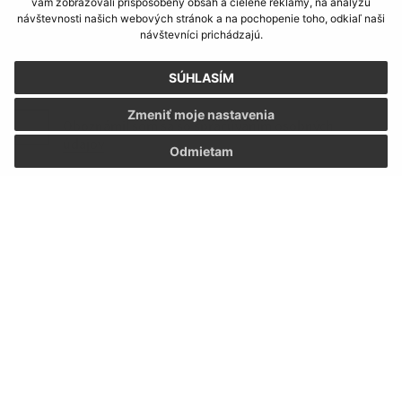
vám zobrazovali prispôsobený obsah a cielené reklamy, na analýzu
návštevnosti našich webových stránok a na pochopenie toho, odkiaľ naši
návštevníci prichádzajú.
SÚHLASÍM
Zmeniť moje nastavenia
Oboznámil som sa so
spracúvaním osobných
údajov
Odmietam
Google reCaptcha Response
Odoslať správu
Úradné hodiny:
Deň:
Čas:
Pondelok:
07:30 - 12:00 12:30 - 15:30
Utorok:
07:30 - 12:00 12:30 - 15:30
Streda:
07:30 - 12:00 12:30 - 15:30