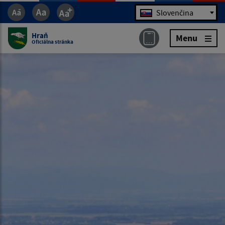
Jazyk
Slovenčina
Hraň
Menu
Oficiálna stránka