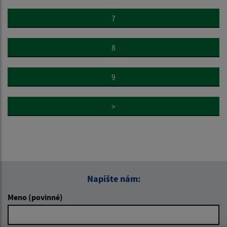
7
8
9
>
Napíšte nám:
Meno (povinné)