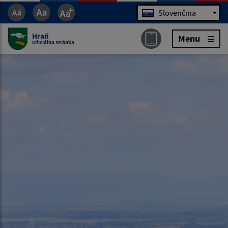
Jazyk
Slovenčina
Hraň
Menu
Oficiálna stránka