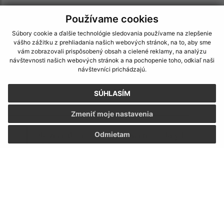
E-mailová adresa (povinné)
Používame cookies
Súbory cookie a ďalšie technológie sledovania používame na zlepšenie
vášho zážitku z prehliadania našich webových stránok, na to, aby sme
Text vašej správy (povinné)
vám zobrazovali prispôsobený obsah a cielené reklamy, na analýzu
návštevnosti našich webových stránok a na pochopenie toho, odkiaľ naši
návštevníci prichádzajú.
SÚHLASÍM
Zmeniť moje nastavenia
Oboznámil som sa so
spracúvaním osobných
Odmietam
údajov
Google reCaptcha Response
Odoslať správu
Úradné hodiny: