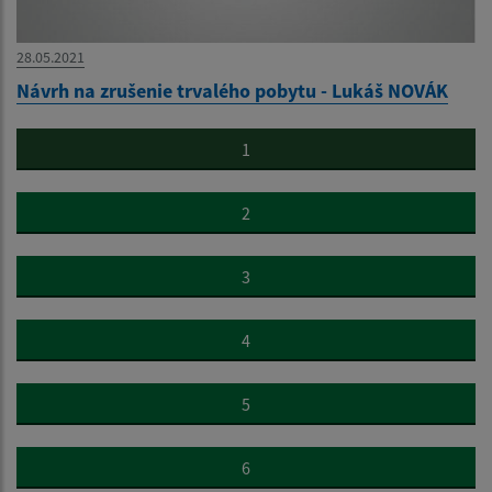
28.05.2021
Návrh na zrušenie trvalého pobytu - Lukáš NOVÁK
1
2
3
4
5
6