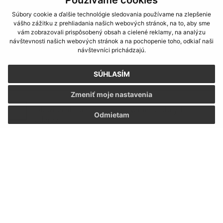
Súbory cookie a ďalšie technológie sledovania používame na zlepšenie
vášho zážitku z prehliadania našich webových stránok, na to, aby sme
Text vašej správy (povinné)
vám zobrazovali prispôsobený obsah a cielené reklamy, na analýzu
návštevnosti našich webových stránok a na pochopenie toho, odkiaľ naši
návštevníci prichádzajú.
SÚHLASÍM
Zmeniť moje nastavenia
Oboznámil som sa so
spracúvaním osobných
Odmietam
údajov
Google reCaptcha Response
Odoslať správu
Úradné hodiny:
Deň:
Čas: