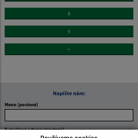
8
9
>
Napíšte nám:
Meno (povinné)
E-mailová adresa (povinné)
Používame cookies