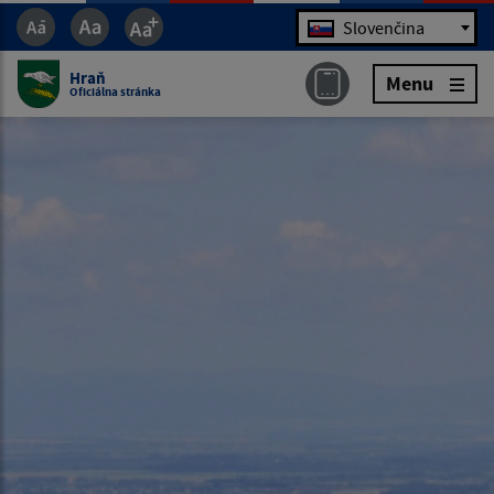
Jazyk
Slovenčina
Hraň
Menu
Oficiálna stránka