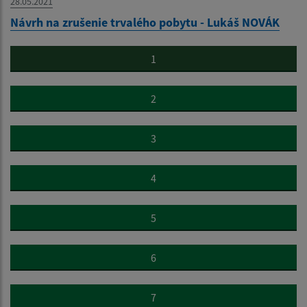
28.05.2021
Návrh na zrušenie trvalého pobytu - Lukáš NOVÁK
1
2
3
4
5
6
7