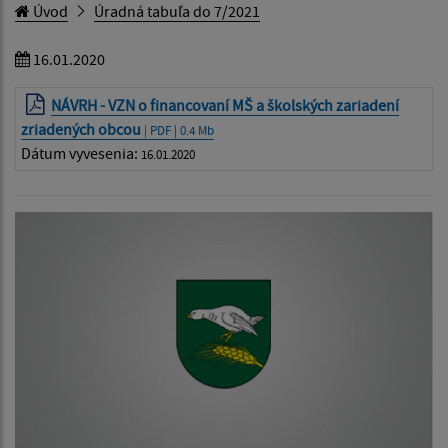
Úvod
Úradná tabuľa do 7/2021
16.01.2020
NÁVRH - VZN o financovaní MŠ a školských zariadení
zriadených obcou
| PDF | 0.4 Mb
Dátum vyvesenia:
16.01.2020