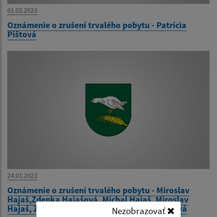
01.02.2023
Oznámenie o zrušení trvalého pobytu - Patrícia
Pištová
24.01.2023
Oznámenie o zrušení trvalého pobytu - Miroslav
Hajaš,Zdenka Hajašová, Michal Hajaš, Miroslav
Hajaš, Zdenka Hajašová, Layla Maria Hajašová
Nezobrazovať