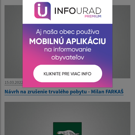
15.03.2022
Návrh na zrušenie trvalého pobytu - Milan FARKAŠ