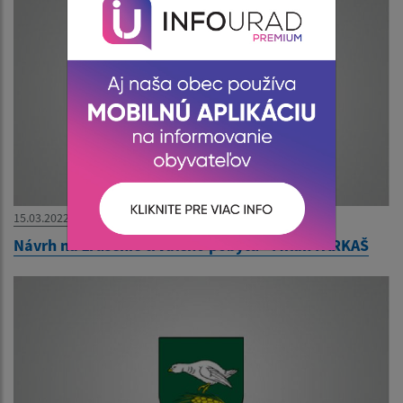
15.03.2022
Návrh na zrušenie trvalého pobytu - Milan FARKAŠ