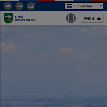
Jazyk
Slovenčina
Hraň
Menu
Oficiálna stránka