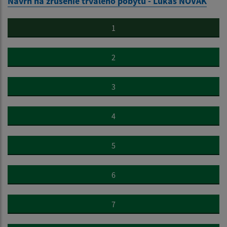
Návrh na zrušenie trvalého pobytu - Lukáš NOVÁK
1
2
3
4
5
6
7