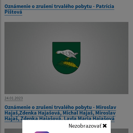
Oznámenie o zrušení trvalého pobytu - Patrícia
Pištová
24.01.2023
Oznámenie o zrušení trvalého pobytu - Miroslav
Hajaš,Zdenka Hajašová, Michal Hajaš, Miroslav
Hajaš, Zdenka Hajašová, Layla Maria Hajašová
Nezobrazovať