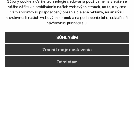
Súbory cookie a ďalšie technológie sledovania používame na zlepšenie
Text vašej správy (povinné)
vášho zážitku z prehliadania našich webových stránok, na to, aby sme
vám zobrazovali prispôsobený obsah a cielené reklamy, na analýzu
návštevnosti našich webových stránok a na pochopenie toho, odkiaľ naši
návštevníci prichádzajú.
SÚHLASÍM
Zmeniť moje nastavenia
Oboznámil som sa so
spracúvaním osobných
Odmietam
údajov
Google reCaptcha Response
Odoslať správu
Úradné hodiny:
Deň:
Čas:
Pondelok:
07:30 - 12:00 12:30 - 15:30