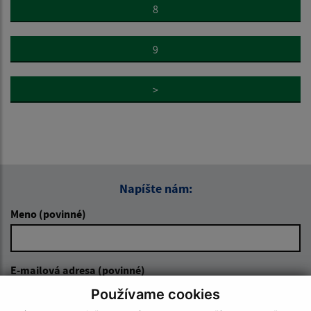
8
9
>
Napíšte nám:
Meno (povinné)
E-mailová adresa (povinné)
Používame cookies