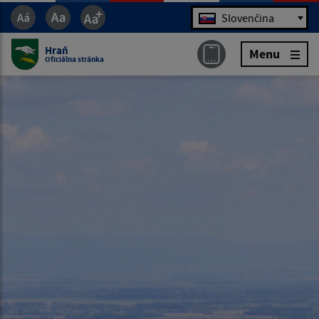
Jazyk
Slovenčina
Hraň
Menu
Oficiálna stránka