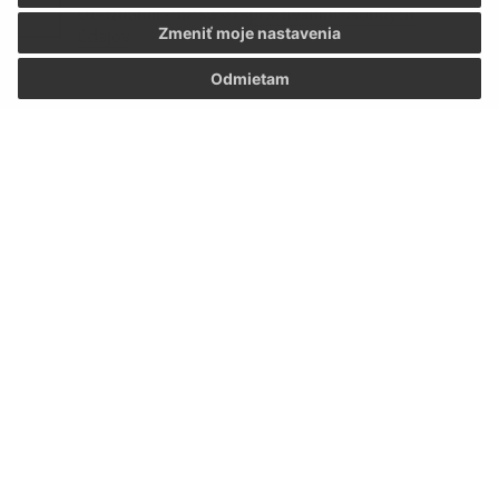
Oboznámil som sa so
spracúvaním osobných
Zmeniť moje nastavenia
údajov
Odmietam
Google reCaptcha Response
Odoslať správu
Úradné hodiny:
Deň:
Čas:
Pondelok:
07:30 - 12:00 12:30 - 15:30
Utorok:
07:30 - 12:00 12:30 - 15:30
Streda:
07:30 - 12:00 12:30 - 15:30
Štvrtok:
07:30 - 12:00 12:30 - 15:30
Piatok:
07:30 - 12:00 12:30 - 15:30
Kontakt:
Obecný úrad Hraň