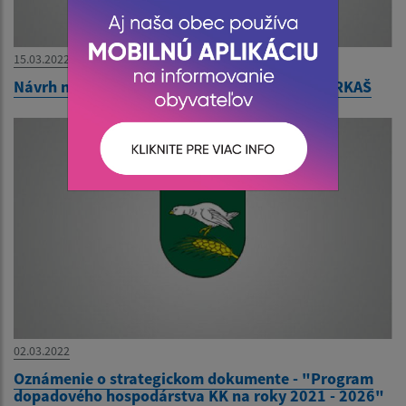
15.03.2022
Návrh na zrušenie trvalého pobytu - Milan FARKAŠ
02.03.2022
Oznámenie o strategickom dokumente - "Program
dopadového hospodárstva KK na roky 2021 - 2026"