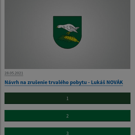
28.05.2021
Návrh na zrušenie trvalého pobytu - Lukáš NOVÁK
1
2
3