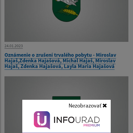
24.01.2023
Oznámenie o zrušení trvalého pobytu - Miroslav
Hajaš,Zdenka Hajašová, Michal Hajaš, Miroslav
Hajaš, Zdenka Hajašová, Layla Maria Hajašová
Nezobrazovať