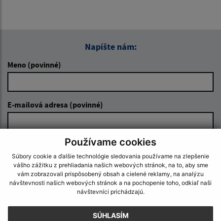
Napíšte nám:
Meno (povinné)
E-mailová adresa (povinné)
Používame cookies
Text vašej správy (povinné)
Súbory cookie a ďalšie technológie sledovania používame na zlepšenie
vášho zážitku z prehliadania našich webových stránok, na to, aby sme
vám zobrazovali prispôsobený obsah a cielené reklamy, na analýzu
návštevnosti našich webových stránok a na pochopenie toho, odkiaľ naši
návštevníci prichádzajú.
SÚHLASÍM