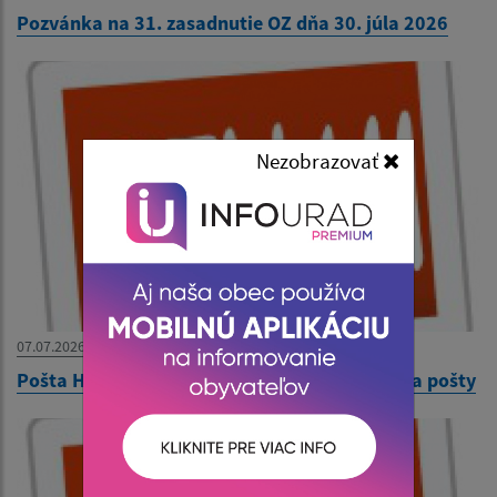
Pozvánka na 31. zasadnutie OZ dňa 30. júla 2026
Nezobrazovať
07.07.2026
Pošta Hraň - oznámenie dočasného zatvorenia pošty