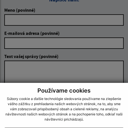
Meno (povinné)
E-mailová adresa (povinné)
Text vašej správy (povinné)
Používame cookies
Súbory cookie a ďalšie technológie sledovania používame na zlepšenie
Oboznámil som sa so
spracúvaním osobných
vášho zážitku z prehliadania našich webových stránok, na to, aby sme
údajov
vám zobrazovali prispôsobený obsah a cielené reklamy, na analýzu
návštevnosti našich webových stránok a na pochopenie toho, odkiaľ naši
návštevníci prichádzajú.
Google reCaptcha Response
Odoslať správu