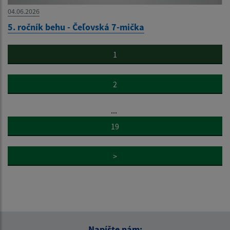
04.06.2026
5. ročník behu - Čeľovská 7-mička
1
2
...
19
>
Napíšte nám: