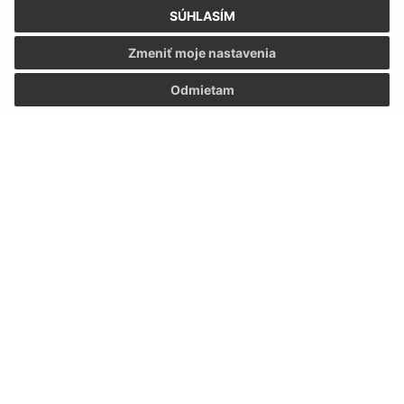
SÚHLASÍM
Zmeniť moje nastavenia
Úradné hodiny:
Odmietam
Deň:
Čas:
Pondelok:
07:30 - 12:00 12:30 - 15:30
Utorok:
07:30 - 12:00 12:30 - 15:30
Streda:
07:30 - 12:00 12:30 - 15:30
Štvrtok:
07:30 - 12:00 12:30 - 15:30
Piatok:
07:30 - 12:00 12:30 - 15:30
Kontakt:
Obecný úrad Hraň
SNP 165/39
076 03 Hraň
info@hran.sk
+421 566 790 063