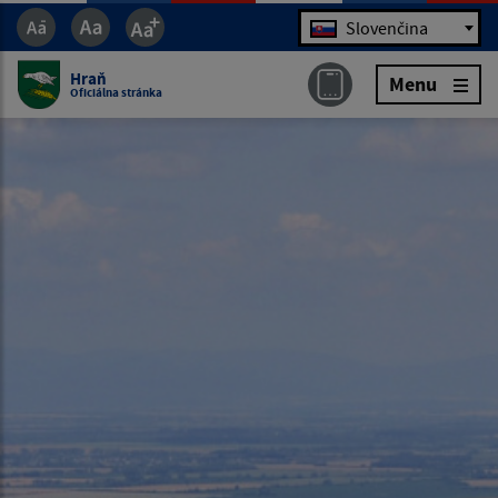
Jazyk
Slovenčina
Hraň
Menu
Oficiálna stránka