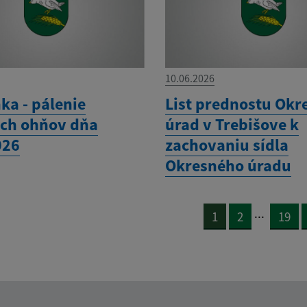
10.06.2026
ka - pálenie
List prednostu Okr
ch ohňov dňa
úrad v Trebišove k
026
zachovaniu sídla
Okresného úradu
...
1
2
19