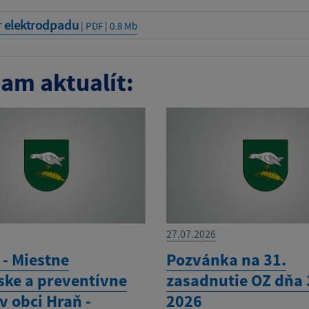
r elektrodpadu
| PDF | 0.8 Mb
am aktualít:
27.07.2026
- Miestne
Pozvánka na 31.
ske a preventívne
zasadnutie OZ dňa 3
v obci Hraň -
2026