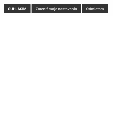
SÚHLASÍM
Zmeniť moje nastavenia
Odmietam
Rýchle odkazy:
Aktualiz
nku
Naša obec
05.08.2026 