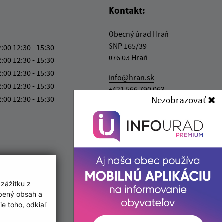
Kontakt:
Obecný úrad Hraň
SNP 165/39
2:00 12:30 - 15:30
076 03 Hraň
2:00 12:30 - 15:30
2:00 12:30 - 15:30
info@hran.sk
2:00 12:30 - 15:30
+421 566 790 063
2:00 12:30 - 15:30
Nezobrazovať
IČO: 00331538
 zážitku z
obený obsah a
e toho, odkiaľ