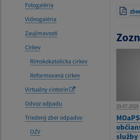
Fotogaléria
zbe
Videogaléria
Zaujímavosti
Zozn
Cirkev
Rímskokatolícka cirkev
Reformovaná cirkev
Virtuálny cintorín
Odvoz odpadu
29.07.2026
MOaPS 
Triedený zber odpadov
občian
OZV
služby 