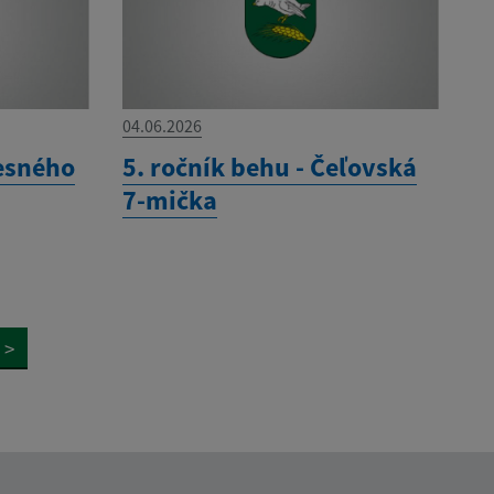
04.06.2026
esného
5. ročník behu - Čeľovská
7-mička
>