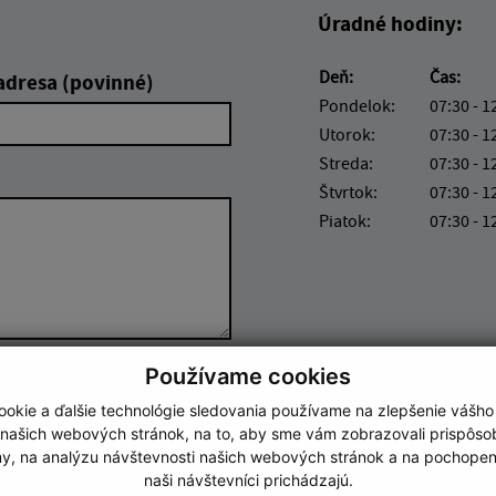
Úradné hodiny:
Deň:
Čas:
adresa (povinné)
Pondelok:
07:30 - 1
Utorok:
07:30 - 1
Streda:
07:30 - 1
Štvrtok:
07:30 - 1
Piatok:
07:30 - 1
Používame cookies
Google reCaptcha Response
Odoslať správu
okie a ďalšie technológie sledovania používame na zlepšenie vášho
 našich webových stránok, na to, aby sme vám zobrazovali prispôs
my, na analýzu návštevnosti našich webových stránok a na pochopeni
naši návštevníci prichádzajú.