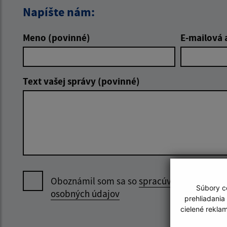
Napíšte nám:
Meno (povinné)
E-mailová 
Text vašej správy (povinné)
Oboznámil som sa so
spracúvaním
Súbory co
osobných údajov
prehliadania
cielené rekla