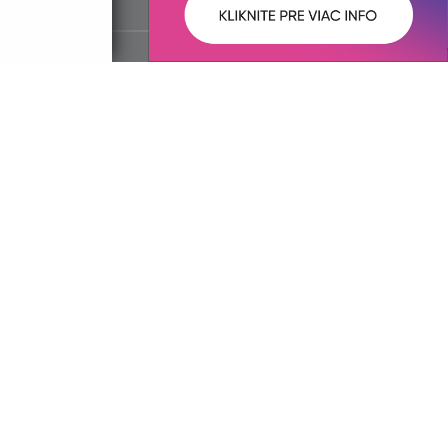
ované:
Správca obsahu:
13:04 hod.
Správca obsahu je Obec Hraň.