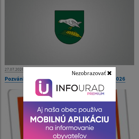
27.07.2026
Nezobrazovať
Pozvánka na 31. zasadnutie OZ dňa 30. júla 2026