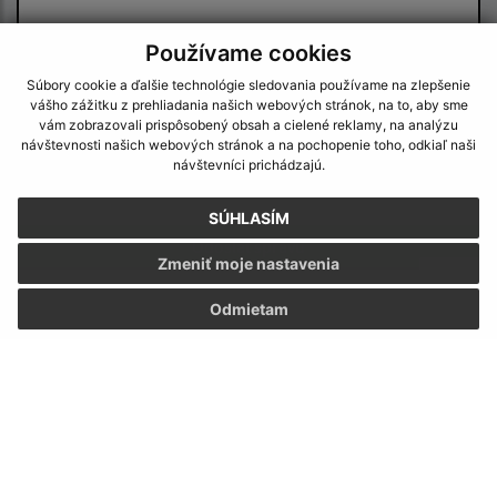
Používame cookies
Súbory cookie a ďalšie technológie sledovania používame na zlepšenie
vášho zážitku z prehliadania našich webových stránok, na to, aby sme
vám zobrazovali prispôsobený obsah a cielené reklamy, na analýzu
návštevnosti našich webových stránok a na pochopenie toho, odkiaľ naši
Oboznámil som sa so
spracúvaním osobných
návštevníci prichádzajú.
údajov
SÚHLASÍM
Google reCaptcha Response
Odoslať správu
Zmeniť moje nastavenia
Odmietam
Úradné hodiny:
Deň:
Čas:
Pondelok:
07:30 - 12:00 12:30 - 15:30
Utorok:
07:30 - 12:00 12:30 - 15:30
Streda:
07:30 - 12:00 12:30 - 15:30