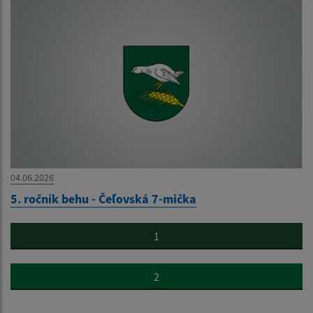
04.06.2026
5. ročník behu - Čeľovská 7-mička
1
2
...