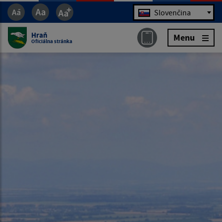
Jazyk
Slovenčina
Hraň
Menu
Oficiálna stránka