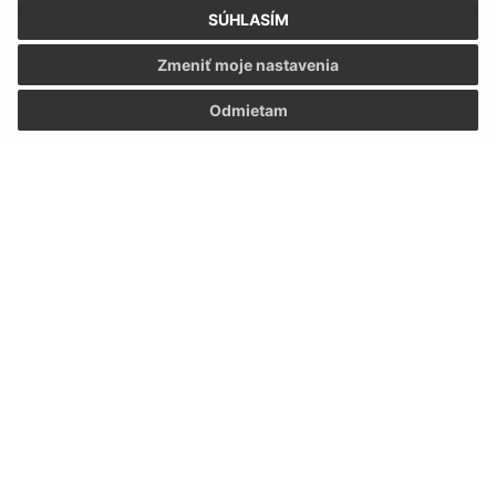
SÚHLASÍM
Zmeniť moje nastavenia
Úradné hodiny:
Odmietam
Deň:
Čas:
Pondelok:
07:30 - 12:00 12:30 - 15:30
Utorok:
07:30 - 12:00 12:30 - 15:30
Streda:
07:30 - 12:00 12:30 - 15:30
Štvrtok:
07:30 - 12:00 12:30 - 15:30
Piatok:
07:30 - 12:00 12:30 - 15:30
Kontakt:
Obecný úrad Hraň
SNP 165/39
076 03 Hraň
info@hran.sk
+421 566 790 063