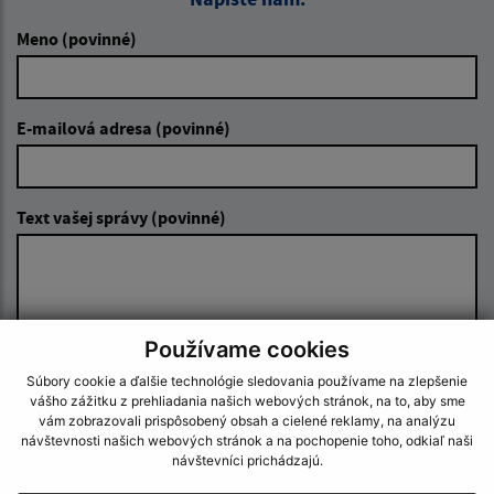
Meno (povinné)
E-mailová adresa (povinné)
Text vašej správy (povinné)
Používame cookies
Súbory cookie a ďalšie technológie sledovania používame na zlepšenie
Oboznámil som sa so
spracúvaním osobných
vášho zážitku z prehliadania našich webových stránok, na to, aby sme
údajov
vám zobrazovali prispôsobený obsah a cielené reklamy, na analýzu
návštevnosti našich webových stránok a na pochopenie toho, odkiaľ naši
návštevníci prichádzajú.
Google reCaptcha Response
Odoslať správu