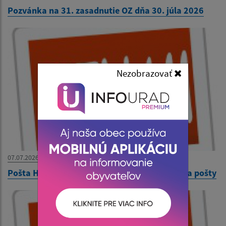
Pozvánka na 31. zasadnutie OZ dňa 30. júla 2026
Nezobrazovať
07.07.2026
Pošta Hraň - oznámenie dočasného zatvorenia pošty