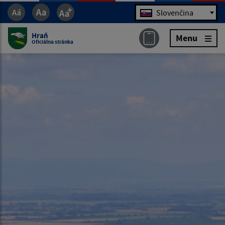
Jazyk
Slovenčina
Hraň
Menu
Oficiálna stránka