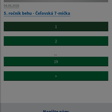
04.06.2026
5. ročník behu - Čeľovská 7-mička
1
2
...
19
>
Napíšte nám: