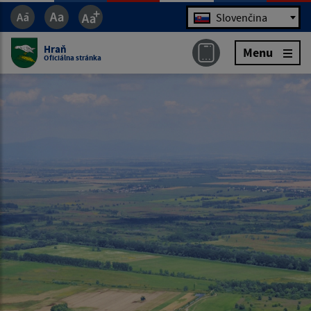
Jazyk
Slovenčina
Hraň
Menu
Oficiálna stránka