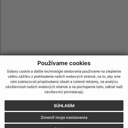
Používame cookies
Informácie o stránke:
Súbory cookie a ďalšie technológie sledovania používame na zlepšenie
vášho zážitku z prehliadania našich webových stránok, na to, aby sme
Vyhlásenie o prístupnosti
vám zobrazovali prispôsobený obsah a cielené reklamy, na analýzu
Autorské práva
návštevnosti našich webových stránok a na pochopenie toho, odkiaľ naši
návštevníci prichádzajú.
Ochrana osobných údajov
Navigácia:
SÚHLASÍM
Vytlačiť aktuálnu stránku
Zmeniť moje nastavenia
Mapa stránok