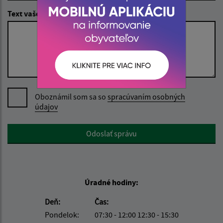
Text vašej správy (povinné)
Oboznámil som sa so
spracúvaním osobných
údajov
Google reCaptcha Response
Odoslať správu
Úradné hodiny:
Deň:
Čas:
Pondelok:
07:30 - 12:00 12:30 - 15:30