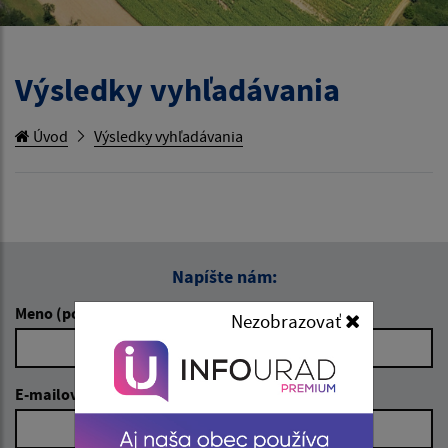
Výsledky vyhľadávania
Úvod
Výsledky vyhľadávania
Napíšte nám:
Meno (povinné)
Nezobrazovať
E-mailová adresa (povinné)