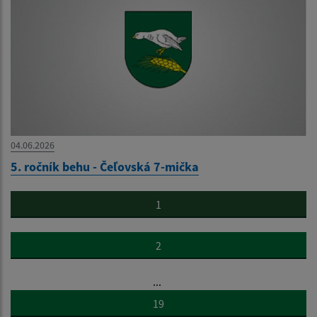
04.06.2026
5. ročník behu - Čeľovská 7-mička
1
2
...
19