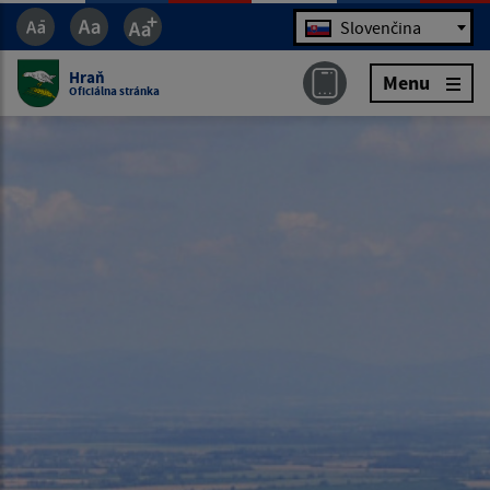
Jazyk
Slovenčina
Hraň
Menu
Oficiálna stránka