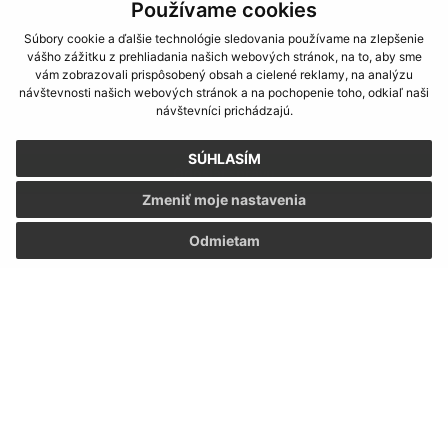
Používame cookies
Súbory cookie a ďalšie technológie sledovania používame na zlepšenie
vášho zážitku z prehliadania našich webových stránok, na to, aby sme
vám zobrazovali prispôsobený obsah a cielené reklamy, na analýzu
návštevnosti našich webových stránok a na pochopenie toho, odkiaľ naši
Oboznámil som sa so
spracúvaním osobných
návštevníci prichádzajú.
údajov
SÚHLASÍM
Google reCaptcha Response
Odoslať správu
Zmeniť moje nastavenia
Odmietam
Úradné hodiny:
Deň:
Čas:
Pondelok:
07:30 - 12:00 12:30 - 15:30
Utorok:
07:30 - 12:00 12:30 - 15:30
Streda:
07:30 - 12:00 12:30 - 15:30
Štvrtok:
07:30 - 12:00 12:30 - 15:30
Piatok:
07:30 - 12:00 12:30 - 15:30