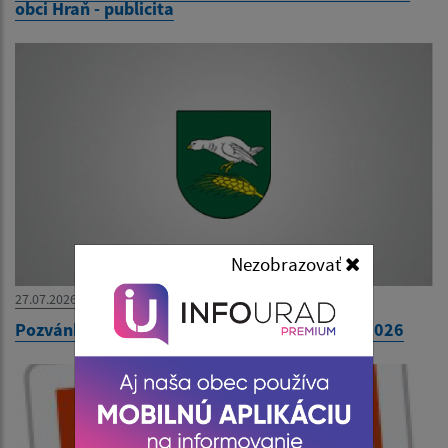
obci Hraň - publicita
Nezobrazovať
27.07.2026
Pozvánka na 31. zasadnutie OZ dňa 30. júla 2026