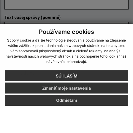
Text vašej správy (povinné)
Používame cookies
Súbory cookie a ďalšie technológie sledovania používame na zlepšenie
vášho zážitku z prehliadania našich webových stránok, na to, aby sme
vám zobrazovali prispôsobený obsah a cielené reklamy, na analýzu
návštevnosti našich webových stránok a na pochopenie toho, odkiaľ naši
návštevníci prichádzajú.
Oboznámil som sa so
spracúvaním osobných
údajov
SÚHLASÍM
Google reCaptcha Response
Zmeniť moje nastavenia
Odoslať správu
Odmietam
Úradné hodiny:
Deň:
Čas: