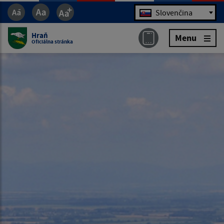
Jazyk
Slovenčina
Hraň
Menu
Oficiálna stránka