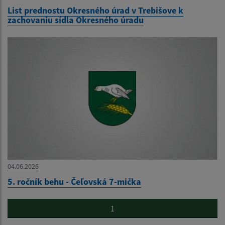
List prednostu Okresného úrad v Trebišove k
zachovaniu sídla Okresného úradu
04.06.2026
5. ročník behu - Čeľovská 7-mička
1