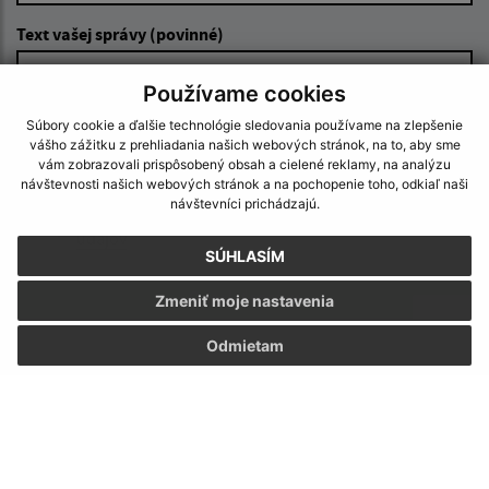
Text vašej správy (povinné)
Používame cookies
Súbory cookie a ďalšie technológie sledovania používame na zlepšenie
vášho zážitku z prehliadania našich webových stránok, na to, aby sme
vám zobrazovali prispôsobený obsah a cielené reklamy, na analýzu
návštevnosti našich webových stránok a na pochopenie toho, odkiaľ naši
návštevníci prichádzajú.
Oboznámil som sa so
spracúvaním osobných
údajov
SÚHLASÍM
Google reCaptcha Response
Odoslať správu
Zmeniť moje nastavenia
Odmietam
Úradné hodiny:
Deň:
Čas:
Pondelok:
07:30 - 12:00 12:30 - 15:30