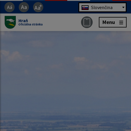
Jazyk
Slovenčina
Hraň
Menu
Oficiálna stránka