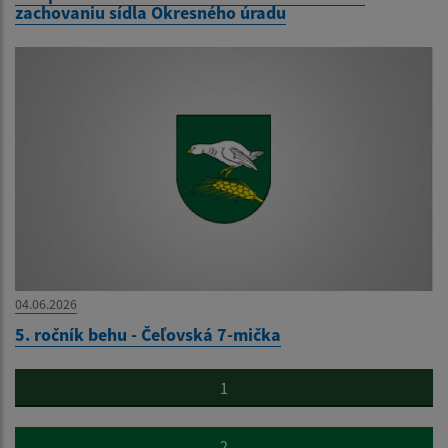
zachovaniu sídla Okresného úradu
04.06.2026
5. ročník behu - Čeľovská 7-mička
1
2