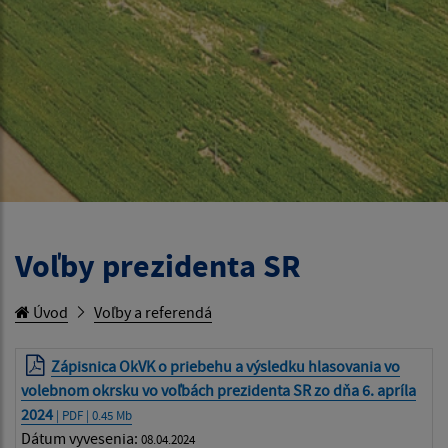
Voľby prezidenta SR
Úvod
Voľby a referendá
Zápisnica OkVK o priebehu a výsledku hlasovania vo
volebnom okrsku vo voľbách prezidenta SR zo dňa 6. apríla
2024
| PDF | 0.45 Mb
Dátum vyvesenia:
08.04.2024