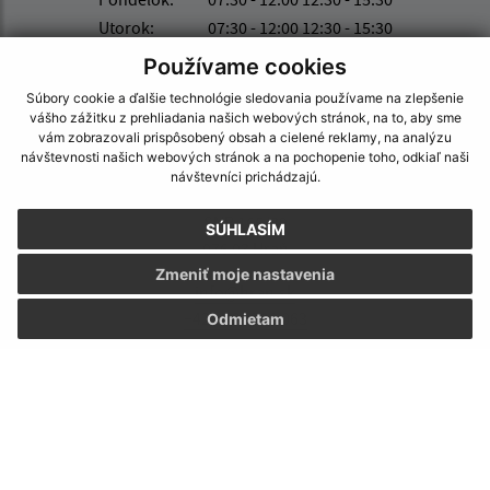
Utorok:
07:30 - 12:00 12:30 - 15:30
Streda:
07:30 - 12:00 12:30 - 15:30
Používame cookies
Štvrtok:
07:30 - 12:00 12:30 - 15:30
Súbory cookie a ďalšie technológie sledovania používame na zlepšenie
Piatok:
07:30 - 12:00 12:30 - 15:30
vášho zážitku z prehliadania našich webových stránok, na to, aby sme
vám zobrazovali prispôsobený obsah a cielené reklamy, na analýzu
Kontakt:
návštevnosti našich webových stránok a na pochopenie toho, odkiaľ naši
návštevníci prichádzajú.
Obecný úrad Hraň
SNP 165/39
SÚHLASÍM
076 03 Hraň
Zmeniť moje nastavenia
info@hran.sk
+421 566 790 063
Odmietam
IČO: 00331538