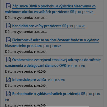
Zápisnica OkVK o priebehu a výsledku hlasovania vo
volebnom okrsku vo voľbách prezidenta SR
| PDF | 0.57 Mb
Dátum vyvesenia:
25.03.2024
Kandidáti pre voľby prezidenta SR
| PDF | 0.36 Mb
Dátum vyvesenia:
26.02.2024
Elektronická adresa na doručovanie žiadosti o vydanie
hlasovacieho preukazu
| PDF | 0.18 Mb
Dátum vyvesenia:
14.02.2024
Oznámenie o zverejnení emailovej adresy na doručenie
oznámenia o delegovaní člena do OVK
| PDF | 0.11 Mb
Dátum vyvesenia:
14.02.2024
Informácie pre voliča
| PDF | 0.22 Mb
Dátum vyvesenia:
11.01.2024
Rozhodnutie o vyhlásení volieb prezidenta SR
| PDF | 0.18
Mb
Dátum vyvesenia:
11.01.2024