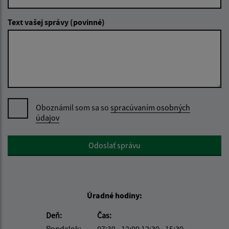
Text vašej správy (povinné)
Oboznámil som sa so
spracúvaním osobných
údajov
Google reCaptcha Response
Odoslať správu
Úradné hodiny:
Deň:
Čas:
Pondelok:
07:30 - 12:00 12:30 - 15:30