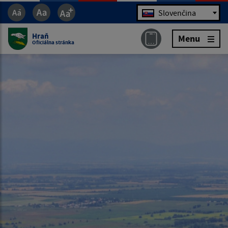
Jazyk
Slovenčina
Hraň
Menu
Oficiálna stránka