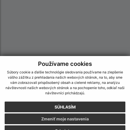
Používame cookies
Informácie o stránke:
Súbory cookie a ďalšie technológie sledovania používame na zlepšenie
vášho zážitku z prehliadania našich webových stránok, na to, aby sme
Vyhlásenie o prístupnosti
vám zobrazovali prispôsobený obsah a cielené reklamy, na analýzu
Autorské práva
návštevnosti našich webových stránok a na pochopenie toho, odkiaľ naši
návštevníci prichádzajú.
Ochrana osobných údajov
Navigácia:
SÚHLASÍM
Vytlačiť aktuálnu stránku
Zmeniť moje nastavenia
Mapa stránok