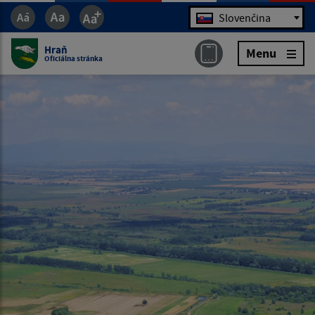
Jazyk
Slovenčina
Hraň
Menu
Oficiálna stránka