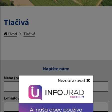
Tlačivá
Úvod
Tlačivá
Napíšte nám:
Meno (povinné)
Nezobrazovať
E-mailová adresa (povinné)