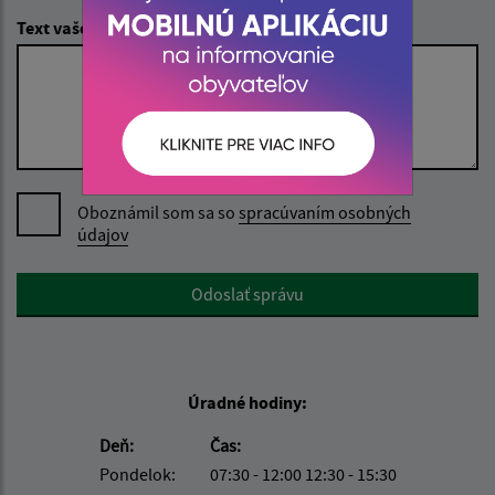
Text vašej správy (povinné)
Oboznámil som sa so
spracúvaním osobných
údajov
Google reCaptcha Response
Odoslať správu
Úradné hodiny:
Deň:
Čas:
Pondelok:
07:30 - 12:00 12:30 - 15:30