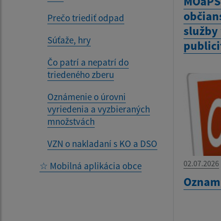
MOaPS 
občian
Prečo triediť odpad
služby 
Súťaže, hry
publici
Čo patrí a nepatrí do
triedeného zberu
Oznámenie o úrovni
vyriedenia a vyzbieraných
množstvách
VZN o nakladaní s KO a DSO
02.07.2026
☆ Mobilná aplikácia obce
Oznam 