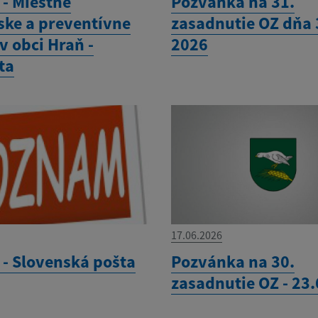
- Miestne
Pozvánka na 31.
ske a preventívne
zasadnutie OZ dňa 3
v obci Hraň -
2026
ta
17.06.2026
- Slovenská pošta
Pozvánka na 30.
zasadnutie OZ - 23