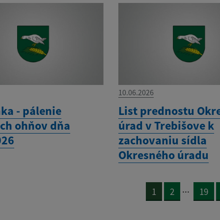
10.06.2026
ka - pálenie
List prednostu Okr
ch ohňov dňa
úrad v Trebišove k
026
zachovaniu sídla
Okresného úradu
...
1
2
19