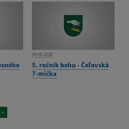
04.06.2026
esného
5. ročník behu - Čeľovská
7-mička
>