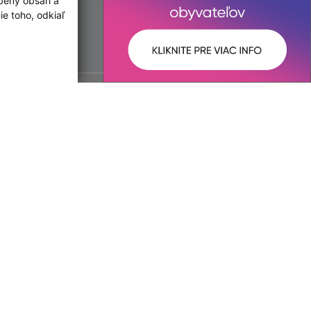
obený obsah a
e toho, odkiaľ