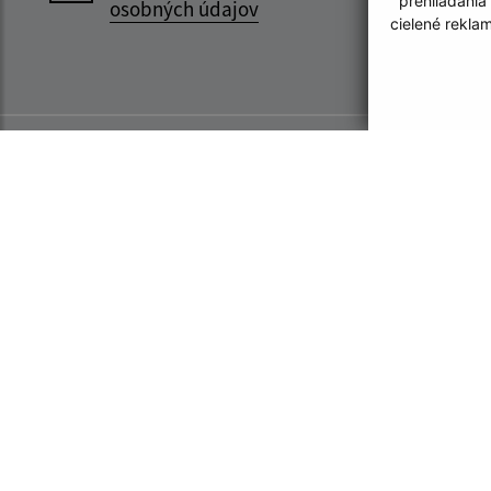
prehliadania
osobných údajov
cielené rekla