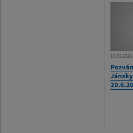
10.06.2026
Pozván
Jánsky
20.6.2