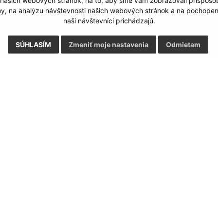
 našich webových stránok, na to, aby sme vám zobrazovali prispôs
my, na analýzu návštevnosti našich webových stránok a na pochopeni
naši návštevníci prichádzajú.
SÚHLASÍM
Zmeniť moje nastavenia
Odmietam