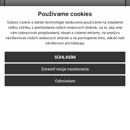
Používame cookies
Súbory cookie a ďalšie technológie sledovania používame na zlepšenie
vášho zážitku z prehliadania našich webových stránok, na to, aby sme
vám zobrazovali prispôsobený obsah a cielené reklamy, na analýzu
návštevnosti našich webových stránok a na pochopenie toho, odkiaľ naši
Oboznámil som sa so
spracúvaním osobných
návštevníci prichádzajú.
údajov
SÚHLASÍM
Google reCaptcha Response
Odoslať správu
Zmeniť moje nastavenia
Odmietam
Úradné hodiny:
Deň:
Čas:
Pondelok:
07:30 - 12:00 12:30 - 15:30
Utorok:
07:30 - 12:00 12:30 - 15:30
Streda:
07:30 - 12:00 12:30 - 15:30