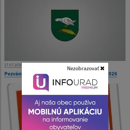
27.07.2026
Nezobrazovať
Pozvánka na 31. zasadnutie OZ dňa 30. júla 2026