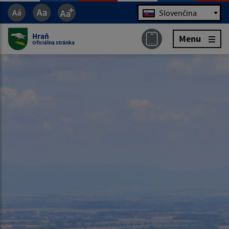
Jazyk
Slovenčina
Hraň
Menu
Oficiálna stránka