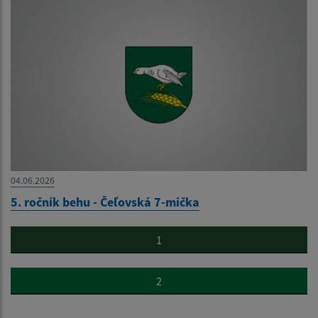
04.06.2026
5. ročník behu - Čeľovská 7-mička
1
2
...