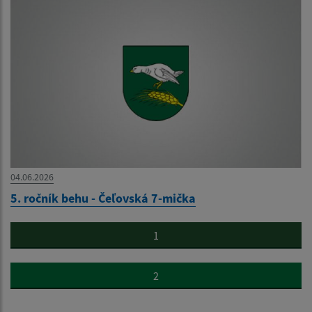
04.06.2026
5. ročník behu - Čeľovská 7-mička
1
2
...