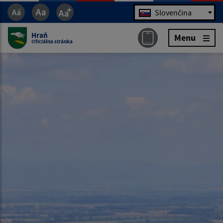
Jazyk
Slovenčina
Hraň
Menu
Oficiálna stránka