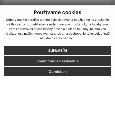
Používame cookies
Súbory cookie a ďalšie technológie sledovania používame na zlepšenie
vášho zážitku z prehliadania našich webových stránok, na to, aby sme
vám zobrazovali prispôsobený obsah a cielené reklamy, na analýzu
návštevnosti našich webových stránok a na pochopenie toho, odkiaľ naši
Oboznámil som sa so
spracúvaním osobných
návštevníci prichádzajú.
údajov
SÚHLASÍM
Google reCaptcha Response
Odoslať správu
Zmeniť moje nastavenia
Odmietam
Úradné hodiny:
Deň:
Čas:
Pondelok:
07:30 - 12:00 12:30 - 15:30
Utorok:
07:30 - 12:00 12:30 - 15:30
Streda:
07:30 - 12:00 12:30 - 15:30