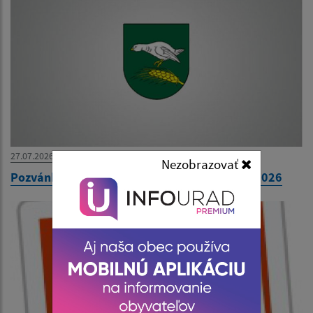
27.07.2026
Nezobrazovať
Pozvánka na 31. zasadnutie OZ dňa 30. júla 2026