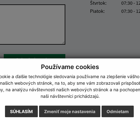
Štvrtok:
07:30 - 1
Piatok:
07:30 - 1
Google reCaptcha Response
Odoslať správu
Používame cookies
okie a ďalšie technológie sledovania používame na zlepšenie vášho
 našich webových stránok, na to, aby sme vám zobrazovali prispôs
my, na analýzu návštevnosti našich webových stránok a na pochopeni
naši návštevníci prichádzajú.
SÚHLASÍM
Zmeniť moje nastavenia
Odmietam