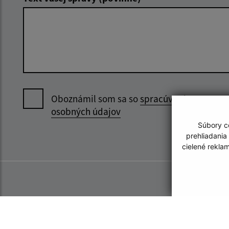
Oboznámil som sa so
spracúvaním
osobných údajov
Súbory co
prehliadania
cielené rekla