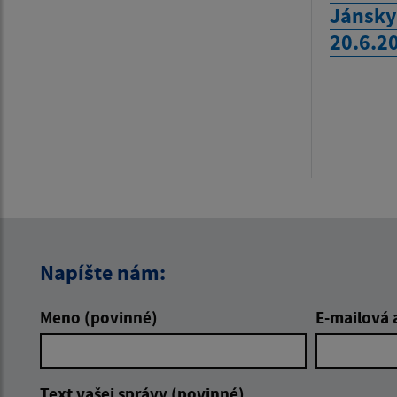
Jánsky
20.6.2
Napíšte nám:
Meno (povinné)
E-mailová 
Text vašej správy (povinné)