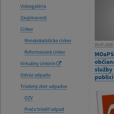
Videogaléria
Zaujímavosti
Cirkev
Rímskokatolícka cirkev
29.07.2026
Reformovaná cirkev
MOaPS 
občian
Virtuálny cintorín
služby 
Odvoz odpadu
publici
Triedený zber odpadov
OZV
Prečo triediť odpad