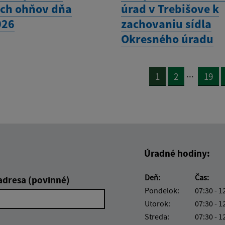
ch ohňov dňa
úrad v Trebišove k
026
zachovaniu sídla
Okresného úradu
...
1
2
19
Úradné hodiny:
Deň:
Čas:
adresa (povinné)
Pondelok:
07:30 - 1
Utorok:
07:30 - 1
Streda:
07:30 - 1