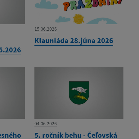
15.06.2026
Klauniáda 28.júna 2026
.6.2026
04.06.2026
esného
5. ročník behu - Čeľovská