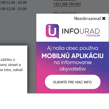
2:00 12:30 - 15:30
+421 566 790 063
2:00 12:30 - 15:30
IČO: 00331538
Nezobrazovať
 zážitku z
obený obsah a
e toho, odkiaľ