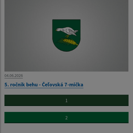
04.06.2026
5. ročník behu - Čeľovská 7-mička
1
2
...