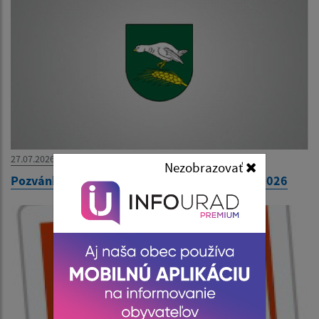
27.07.2026
Nezobrazovať
Pozvánka na 31. zasadnutie OZ dňa 30. júla 2026