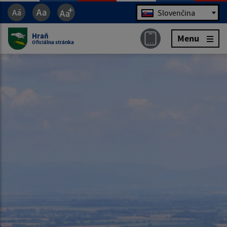
Jazyk
Slovenčina
Hraň
Menu
Oficiálna stránka