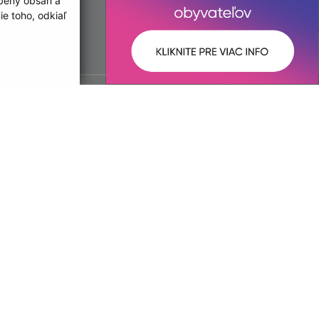
obený obsah a
e toho, odkiaľ