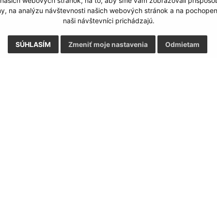
 našich webových stránok, na to, aby sme vám zobrazovali prispôs
my, na analýzu návštevnosti našich webových stránok a na pochopeni
naši návštevníci prichádzajú.
SÚHLASÍM
Zmeniť moje nastavenia
Odmietam