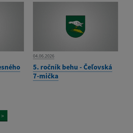
04.06.2026
esného
5. ročník behu - Čeľovská
7-mička
>