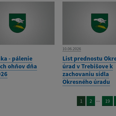
10.06.2026
ka - pálenie
List prednostu Okr
ch ohňov dňa
úrad v Trebišove k
026
zachovaniu sídla
Okresného úradu
...
1
2
19