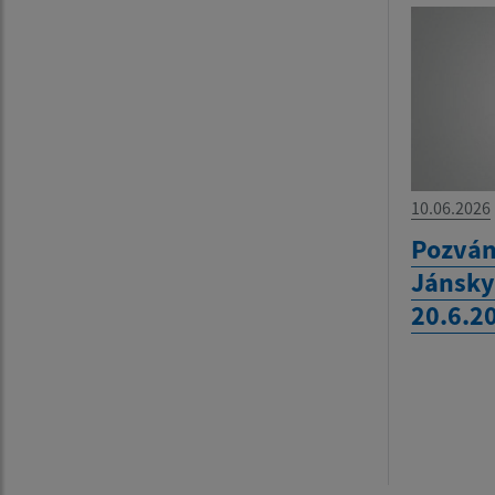
10.06.2026
Pozván
Jánsky
20.6.2