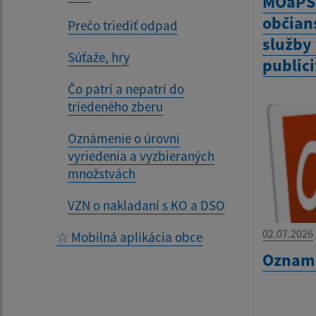
MOaPS 
občian
Prečo triediť odpad
služby 
Súťaže, hry
publici
Čo patrí a nepatrí do
triedeného zberu
Oznámenie o úrovni
vyriedenia a vyzbieraných
množstvách
VZN o nakladaní s KO a DSO
02.07.2026
☆ Mobilná aplikácia obce
Oznam 