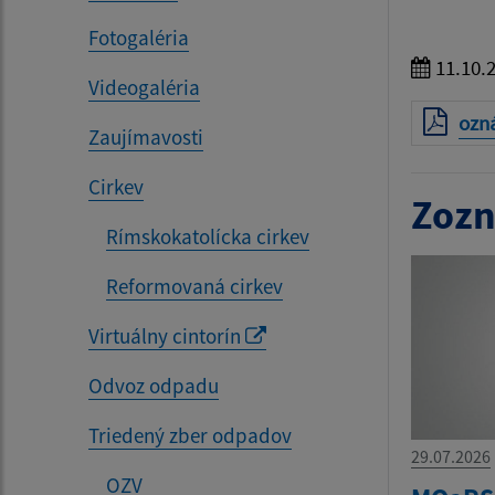
Fotogaléria
11.10.
Videogaléria
ozn
Zaujímavosti
Cirkev
Zozn
Rímskokatolícka cirkev
Reformovaná cirkev
Virtuálny cintorín
Odvoz odpadu
Triedený zber odpadov
29.07.2026
OZV