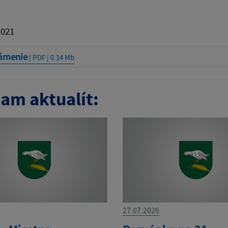
2021
ámenie
| PDF | 0.14 Mb
am aktualít:
27.07.2026