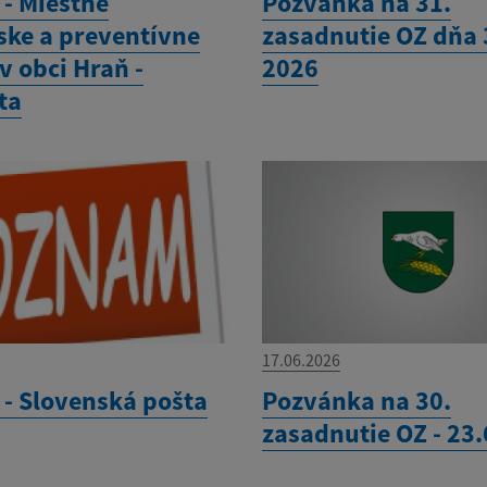
- Miestne
Pozvánka na 31.
ske a preventívne
zasadnutie OZ dňa 3
v obci Hraň -
2026
ta
17.06.2026
- Slovenská pošta
Pozvánka na 30.
zasadnutie OZ - 23