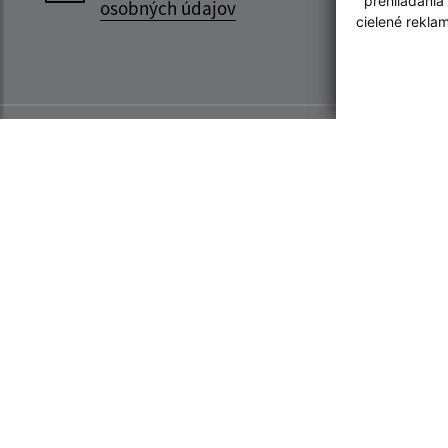
prehliadania
osobných údajov
cielené rekla