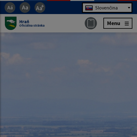
Jazyk
Slovenčina
Hraň
Menu
Oficiálna stránka