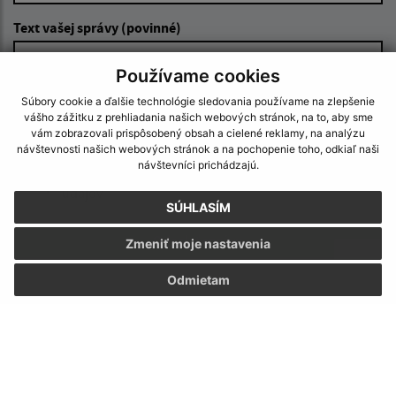
Text vašej správy (povinné)
Používame cookies
Súbory cookie a ďalšie technológie sledovania používame na zlepšenie
vášho zážitku z prehliadania našich webových stránok, na to, aby sme
vám zobrazovali prispôsobený obsah a cielené reklamy, na analýzu
návštevnosti našich webových stránok a na pochopenie toho, odkiaľ naši
návštevníci prichádzajú.
Oboznámil som sa so
spracúvaním osobných
údajov
SÚHLASÍM
Google reCaptcha Response
Odoslať správu
Zmeniť moje nastavenia
Odmietam
Úradné hodiny:
Deň:
Čas:
Pondelok:
07:30 - 12:00 12:30 - 15:30