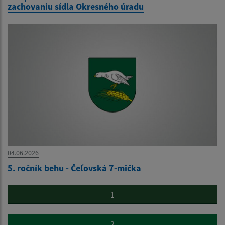
zachovaniu sídla Okresného úradu
04.06.2026
5. ročník behu - Čeľovská 7-mička
1
2