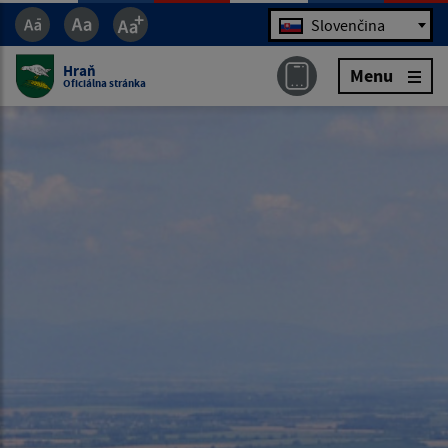
Jazyk
Slovenčina
Hraň
Menu
Oficiálna stránka