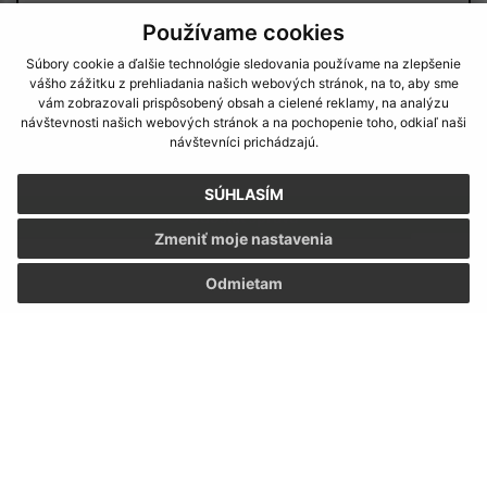
Používame cookies
Súbory cookie a ďalšie technológie sledovania používame na zlepšenie
vášho zážitku z prehliadania našich webových stránok, na to, aby sme
vám zobrazovali prispôsobený obsah a cielené reklamy, na analýzu
návštevnosti našich webových stránok a na pochopenie toho, odkiaľ naši
Oboznámil som sa so
spracúvaním osobných
návštevníci prichádzajú.
údajov
SÚHLASÍM
Google reCaptcha Response
Odoslať správu
Zmeniť moje nastavenia
Odmietam
Úradné hodiny:
Deň:
Čas:
Pondelok:
07:30 - 12:00 12:30 - 15:30
Utorok:
07:30 - 12:00 12:30 - 15:30
Streda:
07:30 - 12:00 12:30 - 15:30
Štvrtok:
07:30 - 12:00 12:30 - 15:30