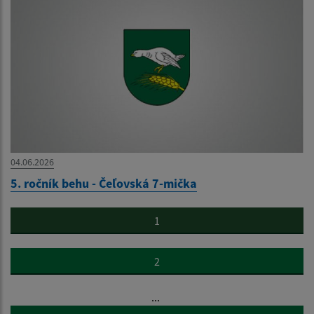
04.06.2026
5. ročník behu - Čeľovská 7-mička
1
2
...