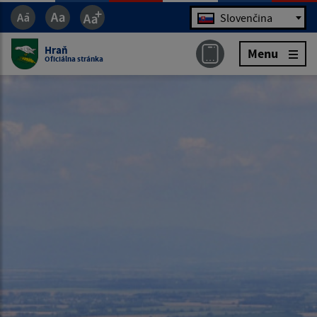
Jazyk
Slovenčina
Hraň
Menu
Oficiálna stránka