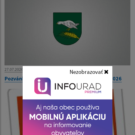
27.07.2026
Nezobrazovať
Pozvánka na 31. zasadnutie OZ dňa 30. júla 2026