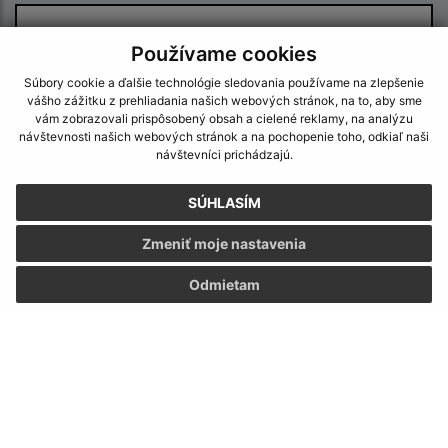
Používame cookies
Súbory cookie a ďalšie technológie sledovania používame na zlepšenie
vášho zážitku z prehliadania našich webových stránok, na to, aby sme
vám zobrazovali prispôsobený obsah a cielené reklamy, na analýzu
návštevnosti našich webových stránok a na pochopenie toho, odkiaľ naši
Oboznámil som sa so
spracúvaním osobných
návštevníci prichádzajú.
údajov
SÚHLASÍM
Google reCaptcha Response
Odoslať správu
Zmeniť moje nastavenia
Odmietam
Úradné hodiny:
Deň:
Čas:
Pondelok:
07:30 - 12:00 12:30 - 15:30
Utorok:
07:30 - 12:00 12:30 - 15:30
Streda:
07:30 - 12:00 12:30 - 15:30