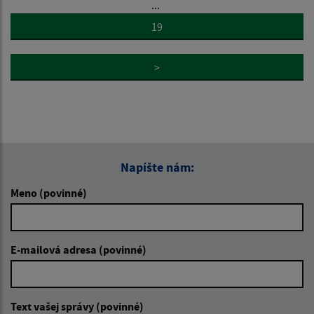
...
19
>
Napíšte nám:
Meno (povinné)
E-mailová adresa (povinné)
Text vašej správy (povinné)