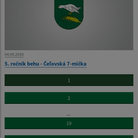
04.06.2026
5. ročník behu - Čeľovská 7-mička
1
2
...
19