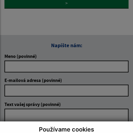
>
Napíšte nám:
Meno (povinné)
E-mailová adresa (povinné)
Text vašej správy (povinné)
Používame cookies