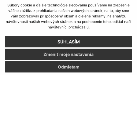
Súbory cookie a ďalšie technológie sledovania používame na zlepšenie
vášho zážitku z prehliadania našich webových stránok, na to, aby sme
vám zobrazovali prispôsobený obsah a cielené reklamy, na analýzu
Oboznámil som sa so
spracúvaním osobných
návštevnosti našich webových stránok a na pochopenie toho, odkiaľ naši
údajov
návštevníci prichádzajú.
Google reCaptcha Response
SÚHLASÍM
Odoslať správu
Zmeniť moje nastavenia
Odmietam
Úradné hodiny:
Deň:
Čas:
Pondelok:
07:30 - 12:00 12:30 - 15:30
Utorok:
07:30 - 12:00 12:30 - 15:30
Streda:
07:30 - 12:00 12:30 - 15:30
Štvrtok:
07:30 - 12:00 12:30 - 15:30
Piatok:
07:30 - 12:00 12:30 - 15:30