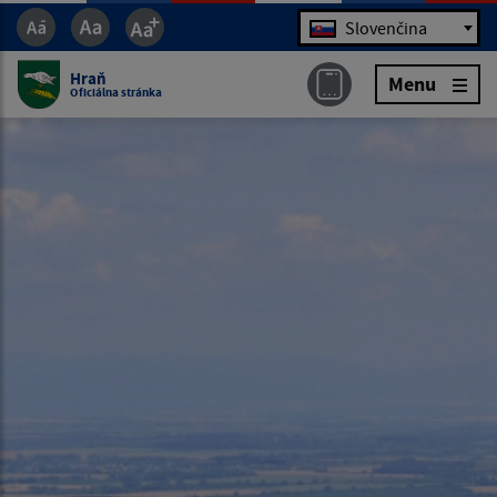
Jazyk
Slovenčina
Hraň
Menu
Oficiálna stránka