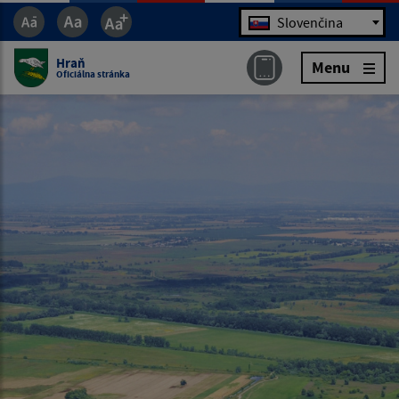
Jazyk
Slovenčina
Hraň
Menu
Oficiálna stránka