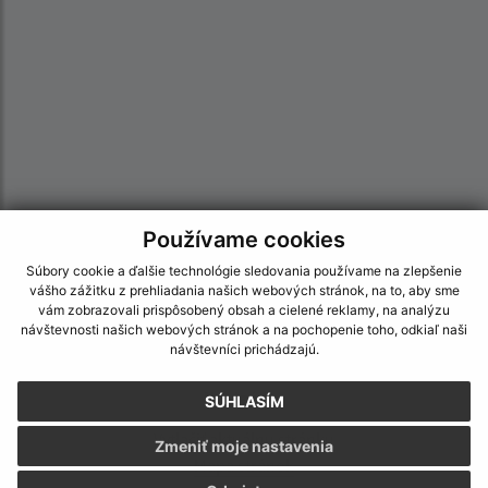
Používame cookies
Informácie o stránke:
Súbory cookie a ďalšie technológie sledovania používame na zlepšenie
vášho zážitku z prehliadania našich webových stránok, na to, aby sme
Vyhlásenie o prístupnosti
vám zobrazovali prispôsobený obsah a cielené reklamy, na analýzu
Autorské práva
návštevnosti našich webových stránok a na pochopenie toho, odkiaľ naši
návštevníci prichádzajú.
Ochrana osobných údajov
Navigácia:
SÚHLASÍM
Vytlačiť aktuálnu stránku
Zmeniť moje nastavenia
Mapa stránok