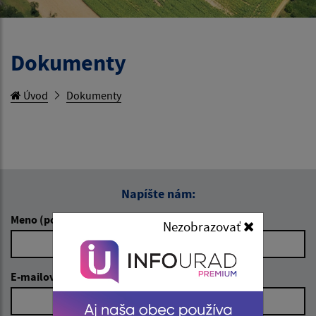
Dokumenty
Úvod
Dokumenty
Napíšte nám:
Meno (povinné)
Nezobrazovať
E-mailová adresa (povinné)