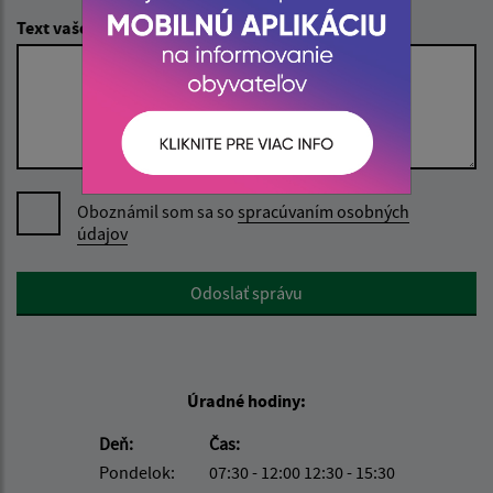
Text vašej správy (povinné)
Oboznámil som sa so
spracúvaním osobných
údajov
Google reCaptcha Response
Odoslať správu
Úradné hodiny:
Deň:
Čas:
Pondelok:
07:30 - 12:00 12:30 - 15:30