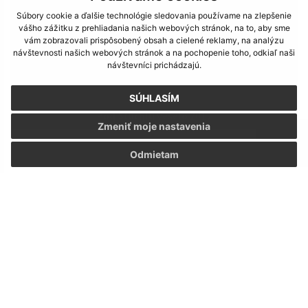
Súbory cookie a ďalšie technológie sledovania používame na zlepšenie
vášho zážitku z prehliadania našich webových stránok, na to, aby sme
vám zobrazovali prispôsobený obsah a cielené reklamy, na analýzu
návštevnosti našich webových stránok a na pochopenie toho, odkiaľ naši
návštevníci prichádzajú.
SÚHLASÍM
Pod Stuchlu vešelo 2017
Zmeniť moje nastavenia
1
Odmietam
2
3
4