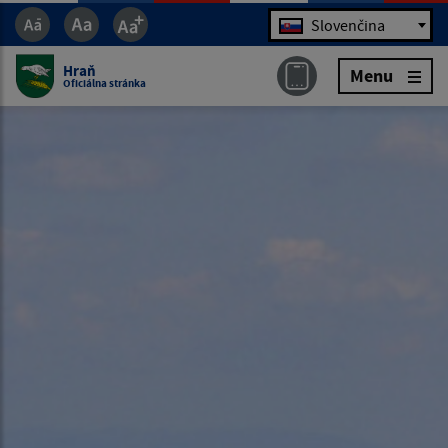
Jazyk
Slovenčina
Hraň
Menu
Oficiálna stránka